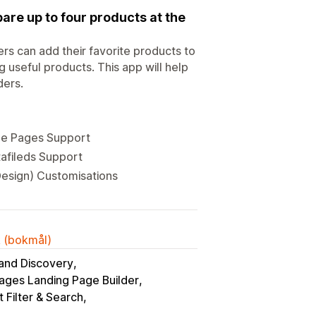
re up to four products at the
s can add their favorite products to
g useful products. This app will help
ders.
ple Pages Support
tafileds Support
Design) Customisations
k (bokmål)
 and Discovery
ges Landing Page Builder
 Filter & Search