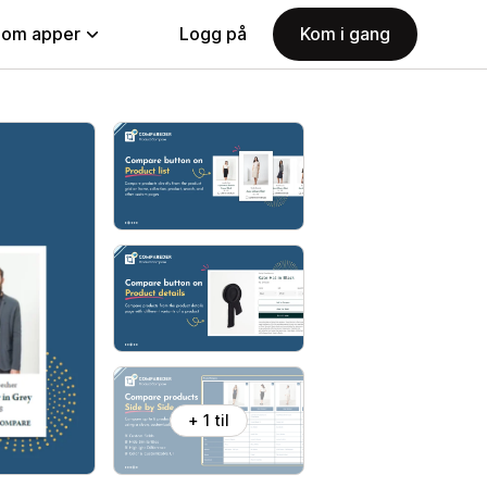
nom apper
Logg på
Kom i gang
+ 1 til