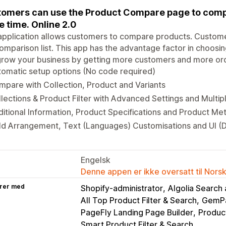
omers can use the Product Compare page to compa
 time. Online 2.0
application allows customers to compare products. Customer
omparison list. This app has the advantage factor in choosin
grow your business by getting more customers and more or
omatic setup options (No code required)
pare with Collection, Product and Variants
lections & Product Filter with Advanced Settings and Multi
itional Information, Product Specifications and Product Me
ld Arrangement, Text (Languages) Customisations and UI (
Engelsk
Denne appen er ikke oversatt til Nors
rer med
Shopify-administrator
Algolia Search
All Top Product Filter & Search
GemPa
PageFly Landing Page Builder
Product
Smart Product Filter & Search