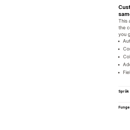
Cust
same
This 
the c
you 
Aut
Com
Col
Add
Fie
Språk
Funge