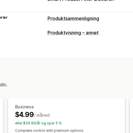
rier
Produktsammenligning
Sammenligningsverktøy
Produktvisning – annet
Sammenligningsside
Sammenlignings
Varianter
Spesifikasjoner
Fremhev fo
Visningsalternativer
Tabellayout
Tilpasset CSS
Tilpasset
Produktside
Samlingsside
Mobilresp
din.
Business
$4.99
/ måned
eller $56.89/år og spar 5 %
Complete control with premium options