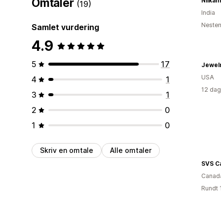
Omtaler
Nilkam
(19)
India
Nesten
Samlet vurdering
4.9
5
17
Jewelr
USA
4
1
12 dag
3
1
2
0
1
0
Skriv en omtale
Alle omtaler
SVS C
Canad
Rundt 