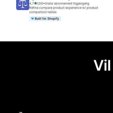
av 5 stjerner
4,7
(29)
•
Gratis abonnement tilgjengelig
Totalt 29 omtaler
Refine compare product experience w/ product
comparison tables
Built for Shopify
Vil