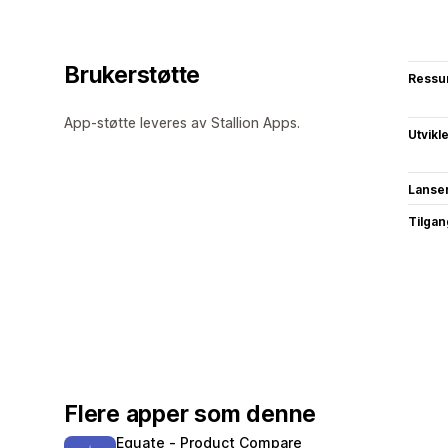
Brukerstøtte
Ressu
App-støtte leveres av Stallion Apps.
Utvikl
Lanse
Tilgang
Flere apper som denne
Equate ‑ Product Compare