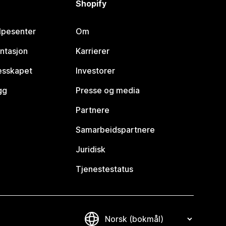
Shopify
lpesenter
Om
ntasjon
Karrierer
lesskapet
Investorer
gg
Presse og media
Partnere
Samarbeidspartnere
Juridisk
Tjenestestatus