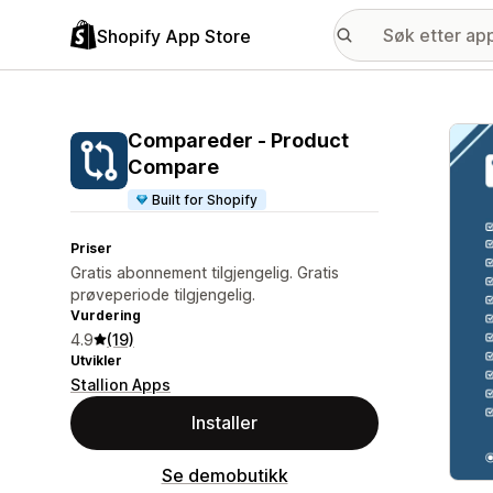
Shopify App Store
Galle
Compareder ‑ Product
Compare
Built for Shopify
Priser
Gratis abonnement tilgjengelig. Gratis
prøveperiode tilgjengelig.
Vurdering
4.9
(19)
Utvikler
Stallion Apps
Installer
Se demobutikk