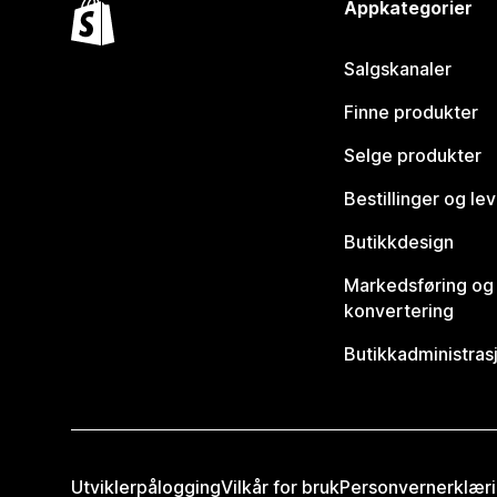
Appkategorier
Salgskanaler
Finne produkter
Selge produkter
Bestillinger og le
Butikkdesign
Markedsføring og
konvertering
Butikkadministras
Utviklerpålogging
Vilkår for bruk
Personvernerklær