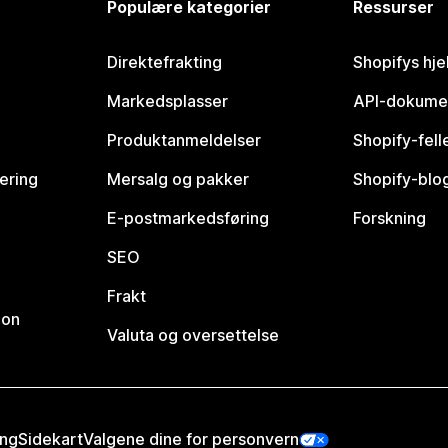
Populære kategorier
Ressurser
Direktefrakting
Shopifys hje
Markedsplasser
API-dokume
Produktanmeldelser
Shopify-fel
vering
Mersalg og pakker
Shopify-blo
E-postmarkedsføring
Forskning
SEO
Frakt
jon
Valuta og oversettelse
ing
Sidekart
Valgene dine for personvern