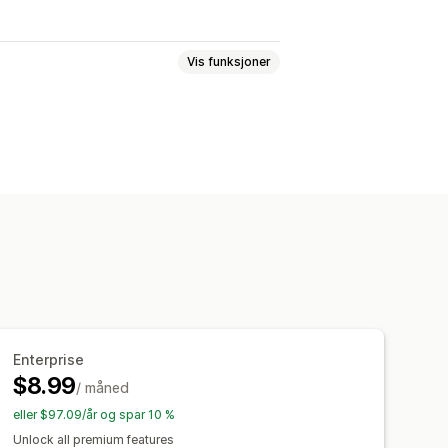
Vis funksjoner
tabell
Popup-vinduer
Multiprodukt
rskjeller
Vis og skjul
Analyse
 tekst
Flere språk
Oversettelse
onsiv
Enterprise
$8.99
/ måned
eller $97.09/år og spar 10 %
Unlock all premium features