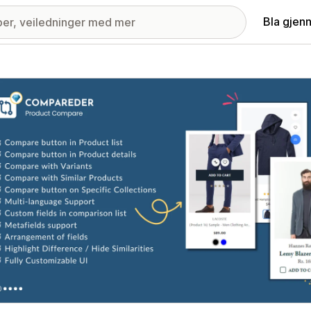
Bla gjen
ri med fremhevede bilder