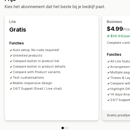
Weergaveopties
Kies het abonnement dat het beste bij je bedrijf past.
Opmaak tabel
Aangepaste CSS
Aangepaste tekst
Meerdere talen
Vertaling
Productpagina
Collectiepagina
Lite
Business
Mobiel responsief
$4.99
Gratis
/ma
of $56.89/jaa
Complete contr
Functies
Auto setup. No code required!
Functies
Unlimited products
Compare button in product list
All Lite feat
Compare button in product details
Arrangement 
Compare with Product variants
Multiple pag
Text customisations
Theme & Lay
Mobile responsive design
Compare with
24/7 Support (Email / Live chat)
Highlight Di
14 days Ana
24/7 Support
Gratis proefp