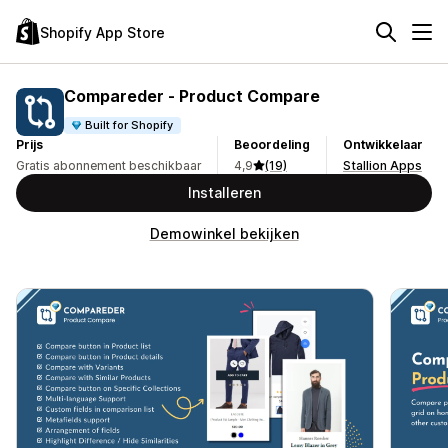
Shopify App Store
Compareder ‑ Product Compare
Built for Shopify
Prijs
Beoordeling
Ontwikkelaar
Gratis abonnement beschikbaar
4,9
(19)
Stallion Apps
Installeren
Demowinkel bekijken