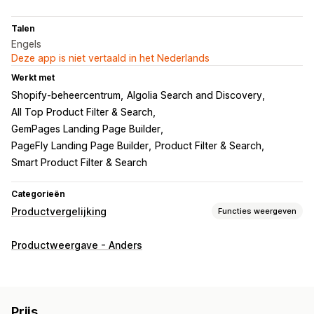
Talen
Engels
Deze app is niet vertaald in het Nederlands
Werkt met
Shopify-beheercentrum
Algolia Search and Discovery
All Top Product Filter & Search
GemPages Landing Page Builder
PageFly Landing Page Builder
Product Filter & Search
Smart Product Filter & Search
Categorieën
Productvergelijking
Functies weergeven
Vergelijkingstools
Productweergave - Anders
Vergelijkingspagina
Vergelijkingstabel
Pop-ups
Meerdere producten
Varianten
Specificaties
Verschillen markeren
Weergeven en verbergen
Analytics
Prijs