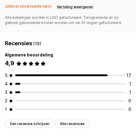
Bevat onvertaalde tekst
Vertaling weergeven
Alle betalingen worden in USD gefactureerd. Terugkerende en op
gebruik gebaseerde kosten worden om de 30 dagen gefactureerd.
Recensies
(19)
Algemene beoordeling
4,9
5
17
4
1
3
1
2
0
1
0
Een recensie schrijven
Alle recensies