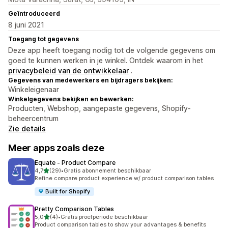
Geïntroduceerd
8 juni 2021
Toegang tot gegevens
Deze app heeft toegang nodig tot de volgende gegevens om
goed te kunnen werken in je winkel. Ontdek waarom in het
privacybeleid van de ontwikkelaar
.
Gegevens van medewerkers en bijdragers bekijken:
Winkeleigenaar
Winkelgegevens bekijken en bewerken:
Producten, Webshop, aangepaste gegevens, Shopify-
beheercentrum
Zie details
Meer apps zoals deze
Equate ‑ Product Compare
van 5 sterren
4,7
(29)
•
Gratis abonnement beschikbaar
29 recensies in totaal
Refine compare product experience w/ product comparison tables
Built for Shopify
Pretty Comparison Tables
van 5 sterren
5,0
(4)
•
Gratis proefperiode beschikbaar
4 recensies in totaal
Product comparison tables to show your advantages & benefits