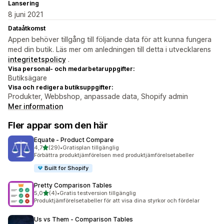
Lansering
8 juni 2021
Dataåtkomst
Appen behöver tillgång till följande data för att kunna fungera
med din butik. Läs mer om anledningen till detta i utvecklarens
integritetspolicy
.
Visa personal- och medarbetaruppgifter:
Butiksägare
Visa och redigera butiksuppgifter:
Produkter, Webbshop, anpassade data, Shopify admin
Mer information
Fler appar som den här
Equate ‑ Product Compare
av 5 stjärnor
4,7
(29)
•
Gratisplan tillgänglig
29 recensioner totalt
Förbättra produktjämförelsen med produktjämförelsetabeller
Built for Shopify
Pretty Comparison Tables
av 5 stjärnor
5,0
(4)
•
Gratis testversion tillgänglig
4 recensioner totalt
Produktjämförelsetabeller för att visa dina styrkor och fördelar
Us vs Them ‑ Comparison Tables