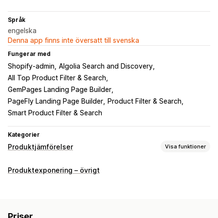
Språk
engelska
Denna app finns inte översatt till svenska
Fungerar med
Shopify-admin
Algolia Search and Discovery
All Top Product Filter & Search
GemPages Landing Page Builder
PageFly Landing Page Builder
Product Filter & Search
Smart Product Filter & Search
Kategorier
Produktjämförelser
Visa funktioner
Jämförelseverktyg
Produktexponering – övrigt
Jämförelsesida
Jämförelsetabell
Popup-fönster
Flera produkter
Varianter
Specifikationer
Markera skillnader
Visa och dölj
Analysverktyg
Priser