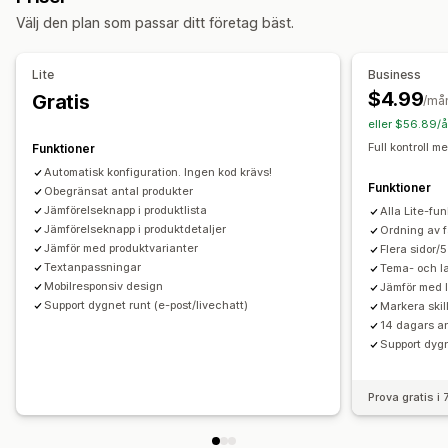
Visningsalternativ
Välj den plan som passar ditt företag bäst.
Tabellayout
Anpassad CSS
Anpassad text
Flera språk
Översättning
Produktsida
Samlingssida
Mobilanpassning
Lite
Business
$4.99
Gratis
/må
eller $56.89/å
Full kontroll 
Funktioner
Automatisk konfiguration. Ingen kod krävs!
Funktioner
Obegränsat antal produkter
Jämförelseknapp i produktlista
Alla Lite-fu
Jämförelseknapp i produktdetaljer
Ordning av f
Jämför med produktvarianter
Flera sidor/
Textanpassningar
Tema- och la
Mobilresponsiv design
Jämför med 
Support dygnet runt (e-post/livechatt)
Markera skil
14 dagars a
Support dygn
Prova gratis i