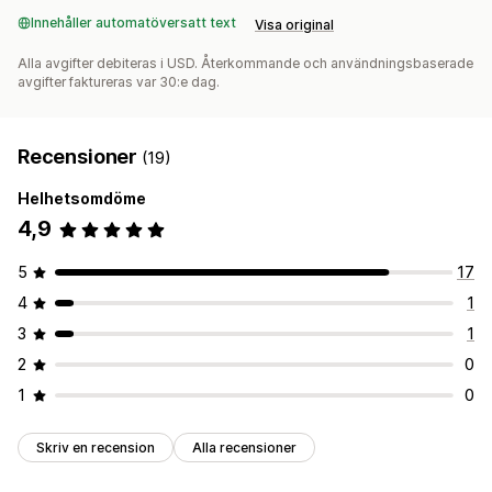
Innehåller automatöversatt text
Visa original
Alla avgifter debiteras i USD. Återkommande och användningsbaserade
avgifter faktureras var 30:e dag.
Recensioner
(19)
Helhetsomdöme
4,9
5
17
4
1
3
1
2
0
1
0
Skriv en recension
Alla recensioner