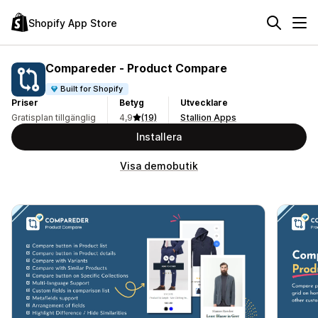
Shopify App Store
Compareder ‑ Product Compare
Built for Shopify
Priser
Betyg
Utvecklare
Gratisplan tillgänglig
4,9
(19)
Stallion Apps
Installera
Visa demobutik