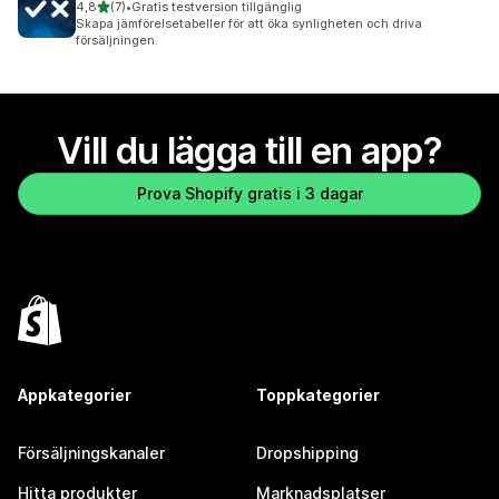
av 5 stjärnor
4,8
(7)
•
Gratis testversion tillgänglig
7 recensioner totalt
Skapa jämförelsetabeller för att öka synligheten och driva
försäljningen.
Vill du lägga till en app?
Prova Shopify gratis i 3 dagar
Appkategorier
Toppkategorier
Försäljningskanaler
Dropshipping
Hitta produkter
Marknadsplatser