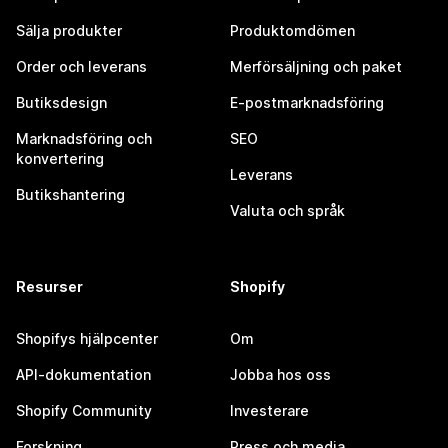
Sälja produkter
Produktomdömen
Order och leverans
Merförsäljning och paket
Butiksdesign
E-postmarknadsföring
Marknadsföring och
SEO
konvertering
Leverans
Butikshantering
Valuta och språk
Resurser
Shopify
Shopifys hjälpcenter
Om
API-dokumentation
Jobba hos oss
Shopify Community
Investerare
Forskning
Press och media