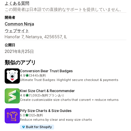
よくある質問
この開発者は日本語での直接的なサポートを提供していません。
開発者
Common Ninja
ウェブサイト
Hanofar 7, Netanya, 4256557, IL
公開日
2021年8月25日
類似のアプリ
Conversion Bear Trust Badges
5つ星中
4.9
(344)
•
無料
合計レビュー数：344件
Ultimate Trust Badges: Highlight secure checkout & payments
Kiwi Size Chart & Recommender
5つ星中
4.8
(1,092)
•
無料プランあり
合計レビュー数：1092件
Create customizable size charts that convert + reduce returns
Pify Size Charts & Size Guides
5つ星中
5.0
(32)
•
無料
合計レビュー数：32件
Reduce returns by clear and easy size charts
Built for Shopify