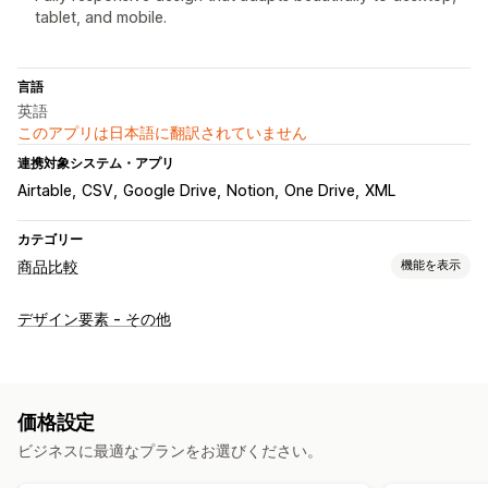
tablet, and mobile.
言語
英語
このアプリは日本語に翻訳されていません
連携対象システム・アプリ
Airtable
CSV
Google Drive
Notion
One Drive
XML
カテゴリー
商品比較
機能を表示
比較ツール
デザイン要素 - その他
比較ページ
比較テーブル
絞り込みと並び替え
画像
表示オプション
テーブルレイアウト
カスタムCSS
色とフォント
価格設定
カスタムアイコン
カスタムテキスト
インポートとエクスポート
ビジネスに最適なプランをお選びください。
複数言語
翻訳
モバイル対応