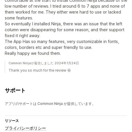
comfortable at the start to install Common Ninja because of the
low number of reviews. I tried around 6 to 7 apps and none of
them worked for me. They either were hard to use or lacked
some features.
So eventually I installed Ninja, there was an issue that the left
column were disappearing for some reason, and their support
fixed it right away.
The App Has so many features, very customizable in fonts,
colors, borders etc and super friendly to use.
Really happy we found them.
Common Ninjaが返信しました 2024年1月24日
Thank you so much for the review 🤩
サポート
アプリのサポートは Common Ninja が提供しています。
リソース
プライバシーポリシー