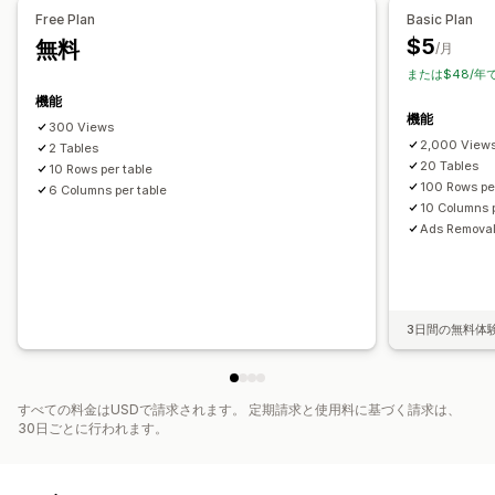
Free Plan
Basic Plan
$5
無料
/月
または$48/年
機能
機能
300 Views
2,000 View
2 Tables
20 Tables
10 Rows per table
100 Rows pe
6 Columns per table
10 Columns p
Ads Remova
3日間の無料体
すべての料金はUSDで請求されます。 定期請求と使用料に基づく請求は、
30日ごとに行われます。