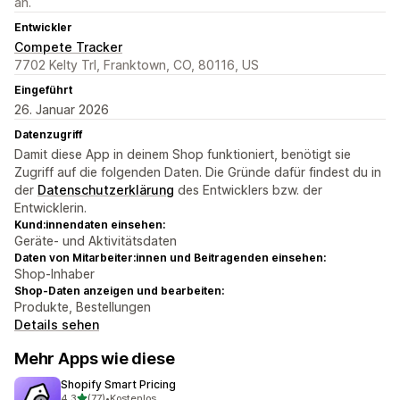
an.
Entwickler
Compete Tracker
7702 Kelty Trl, Franktown, CO, 80116, US
Eingeführt
26. Januar 2026
Datenzugriff
Damit diese App in deinem Shop funktioniert, benötigt sie
Zugriff auf die folgenden Daten. Die Gründe dafür findest du in
der
Datenschutzerklärung
des Entwicklers bzw. der
Entwicklerin.
Kund:innendaten einsehen:
Geräte- und Aktivitätsdaten
Daten von Mitarbeiter:innen und Beitragenden einsehen:
Shop-Inhaber
Shop-Daten anzeigen und bearbeiten:
Produkte, Bestellungen
Details sehen
Mehr Apps wie diese
Shopify Smart Pricing
von 5 Sternen
4,3
(77)
•
Kostenlos