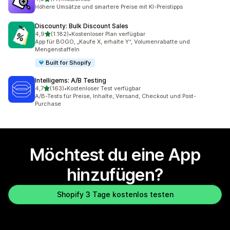
77 Rezensionen insgesamt
Höhere Umsätze und smartere Preise mit KI-Preistipps
Discounty: Bulk Discount Sales
von 5 Sternen
4,9
(1.182)
•
Kostenloser Plan verfügbar
1182 Rezensionen insgesamt
App für BOGO, „Kaufe X, erhalte Y“, Volumenrabatte und
Mengenstaffeln
Built for Shopify
Intelligems: A/B Testing
von 5 Sternen
4,7
(163)
•
Kostenloser Test verfügbar
163 Rezensionen insgesamt
A/B-Tests für Preise, Inhalte, Versand, Checkout und Post-
Purchase
Möchtest du eine App
hinzufügen?
Shopify 3 Tage kostenlos testen