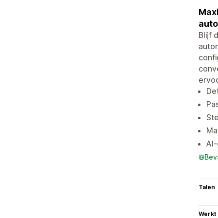
Maxi
auto
Blijf
autom
confi
conve
ervoo
Det
Pas
Ste
Max
AI-
Bev
Talen
Werkt