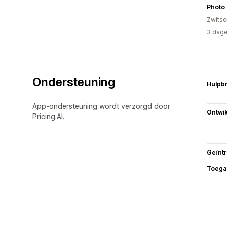
Photo 
Zwitse
3 dage
Ondersteuning
Hulpb
App-ondersteuning wordt verzorgd door
Ontwik
Pricing.AI.
Geïnt
Toega