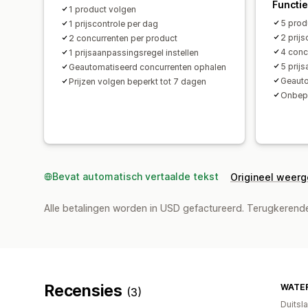
Functi
1 product volgen
5 prod
1 prijscontrole per dag
2 prij
2 concurrenten per product
4 conc
1 prijsaanpassingsregel instellen
5 prij
Geautomatiseerd concurrenten ophalen
Geauto
Prijzen volgen beperkt tot 7 dagen
Onbepe
Bevat automatisch vertaalde tekst
Origineel weer
Alle betalingen worden in USD gefactureerd. Terugkeren
Recensies
WATE
(3)
Duitsl