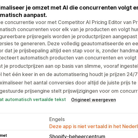
maliseer je omzet met AI die concurrenten volgt en 
matisch aanpast.
 de concurrentie voor met Competitor AI Pricing Editor van Pr
atisch concurrenten voor elk van je producten en volgt hun 
gureerbare prijsregels worden je productprijzen aangepast
rsies te genereren. Deze volledig geautomatiseerde en een
r dat je prijsbepaling altijd een stap voor is, zonder handma
ecteert automatisch producten van concurrenten en volgt 
t je productprijzen aan op basis van slimme, vooraf ingeste
l het één keer in en de automatisering houdt je prijzen 24/
imaliseer het aantal conversies door altijd de juiste prijs t
gestuurde prijsengine stelt prijswijzigingen voor om concur
at automatisch vertaalde tekst
Origineel weergeven
Engels
Deze app is niet vertaald in het Neder
 met
Shopify-beheercentrum