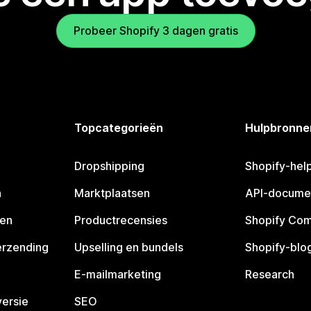
Probeer Shopify 3 dagen gratis
Topcategorieën
Hulpbronne
Dropshipping
Shopify-hel
n
Marktplaatsen
API-docume
pen
Productrecensies
Shopify Co
erzending
Upselling en bundels
Shopify-blo
E-mailmarketing
Research
ersie
SEO