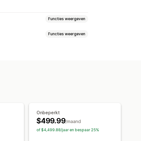
Functies weergeven
Functies weergeven
els
Percentagekortingen
Automatisch herprijzen
Planning
Bulkbewerking
 filteren
Geplande taken
en
Prijsgeschiedenis
Trendanalyse
hboards
Analytics
Onbeperkt
$499.99
/maand
of $4,499.88/jaar en bespaar 25%