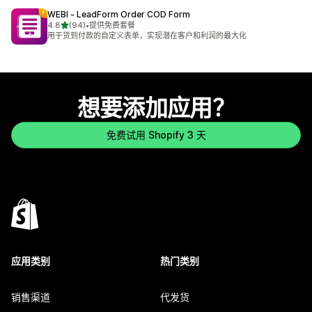
WEBI ‑ LeadForm Order COD Form
星（满分 5 星）
4.8
(94)
•
提供免费套餐
总共 94 条评论
用于货到付款的自定义表单，实现潜在客户和利润的最大化
想要添加应用？
免费试用 Shopify 3 天
应用类别
热门类别
销售渠道
代发货