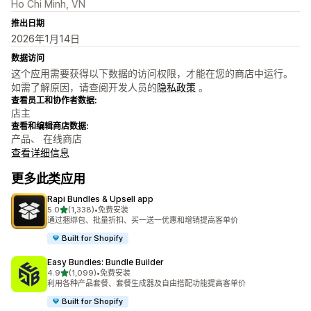
Ho Chi Minh, VN
推出日期
2026年1月14日
数据访问
这个应用需要获得以下数据的访问权限，才能在您的商店中运行。
如需了解原因，请查阅开发人员的
隐私政策
。
查看员工和协作者数据:
店主
查看和编辑商店数据:
产品、 在线商店
查看详细信息
更多此类应用
Rapi Bundles & Upsell app
星（满分 5 星）
5.0
(1,338)
•
免费安装
总共 1338 条评论
通过捆绑包、批量折扣、买一送一优惠和增销提高客单价
Built for Shopify
Easy Bundles: Bundle Builder
星（满分 5 星）
4.9
(1,099)
•
免费安装
总共 1099 条评论
利用各种产品套餐、套餐生成器及自由搭配功能提高客单价
Built for Shopify