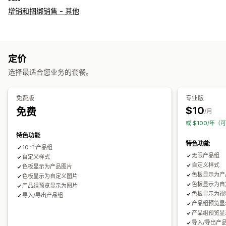
增销和捆绑销售 - 其他
定价
选择最适合您业务的套餐。
免费版
专业版
$10
免费
/月
或 $100/年（
特色功能
特色功能
10 个产品组
无限产品组
自定义样式
自定义样式
色板显示为产品图片
色板显示为产
色板显示为自定义图片
色板显示为自
产品组预览显示为图片
色板显示为视
导入/导出产品组
产品组预览显
产品组预览显
导入/导出产