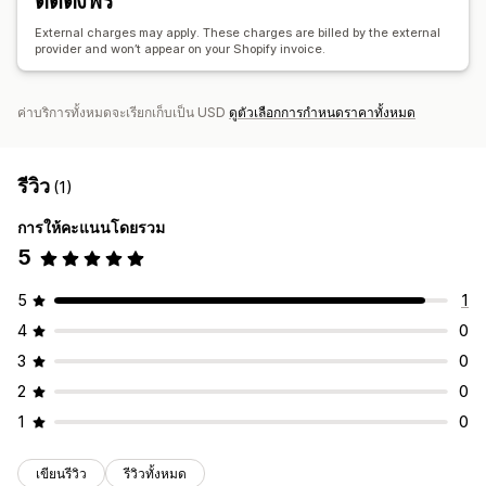
ติดตั้งฟรี
ป้ายกำกับสีขาว
การจัดส่งจำนวนมาก
การจัดส่งที่กำหนดเอง
External charges may apply. These charges are billed by the external
provider and won’t appear on your Shopify invoice.
การจัดการคำสั่งซื้อทั่วโลก
การจัดส่งหลายรายการ
อัปเดตแบบเรียลไทม์
การติดตามคำสั่งซื้อ
ค่าบริการทั้งหมดจะเรียกเก็บเป็น USD
ดูตัวเลือกการกำหนดราคาทั้งหมด
รีวิว
(1)
การให้คะแนนโดยรวม
5
5
1
4
0
3
0
2
0
1
0
เขียนรีวิว
รีวิวทั้งหมด