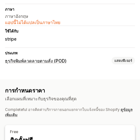
ภาษา
ภาษาอังกฤษ
แอปนี้ไม่ได้แปลเป็นภาษาไทย
ใช้ได้กับ
stripe
ประเภท
ธุรกิจพิมพ์ลวดลายตามสั่ง (POD)
แสดงฟีเจอร์
การปรับแต่งสินค้า
บรรจุภัณฑ์ที่กำหนดเอง
เครื่องมือออกแบบ
เครื่องมือสร้างม็อคอัป
การกำหนดราคา
การปรับแต่งให้เหมาะกับบุคคล
เลือกแผนที่เหมาะกับธุรกิจของคุณที่สุด
สินค้า
Completeful อาจคิดค่าบริการภายนอกแยกจากใบแจ้งหนี้ของ Shopify
ดูข้อมูล
พิมพ์ลายทั้งตัว
กระเป๋า
ผ้าห่ม
งานปัก
หมวก
แก้วน้ำ
เพิ่มเติม
ของขวัญวันหยุด
ของตกแต่งบ้าน
งานฝีมือจากเลเซอร์
เครื่องประดับ
สินค้าสำหรับสัตว์เลี้ยง
ศิลปะบนผนัง
Free
ตัวเลือกการจัดส่ง