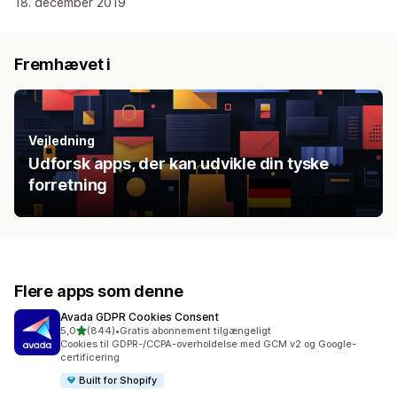
18. december 2019
Fremhævet i
Vejledning
Udforsk apps, der kan udvikle din tyske
forretning
Flere apps som denne
Avada GDPR Cookies Consent
ud af 5 stjerner
5,0
(844)
•
Gratis abonnement tilgængeligt
844 anmeldelser i alt
Cookies til GDPR-/CCPA-overholdelse med GCM v2 og Google-
certificering
Built for Shopify