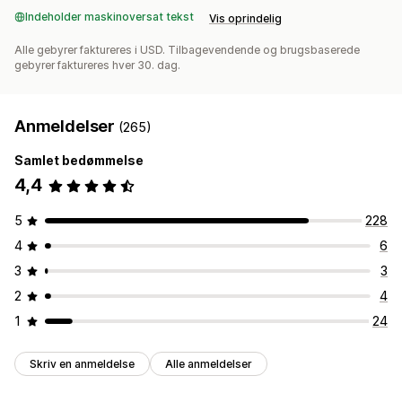
Indeholder maskinoversat tekst
Vis oprindelig
Alle gebyrer faktureres i USD. Tilbagevendende og brugsbaserede
gebyrer faktureres hver 30. dag.
Anmeldelser
(265)
Samlet bedømmelse
4,4
5
228
4
6
3
3
2
4
1
24
Skriv en anmeldelse
Alle anmeldelser