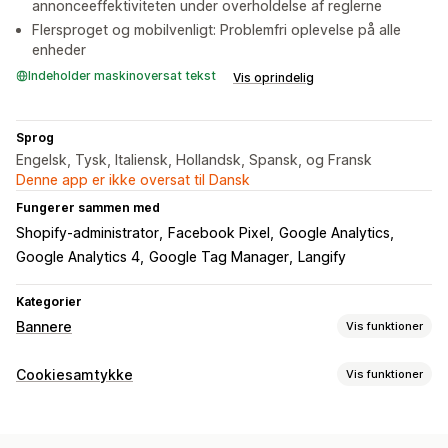
annonceeffektiviteten under overholdelse af reglerne
Flersproget og mobilvenligt: Problemfri oplevelse på alle
enheder
Indeholder maskinoversat tekst
Vis oprindelig
Sprog
Engelsk, Tysk, Italiensk, Hollandsk, Spansk, og Fransk
Denne app er ikke oversat til Dansk
Fungerer sammen med
Shopify-administrator
Facebook Pixel
Google Analytics
Google Analytics 4
Google Tag Manager
Langify
Kategorier
Bannere
Vis funktioner
Bannertype
Cookiesamtykke
Vis funktioner
Annonceringslinje
Cookiesamtykke
GDPR-overholdelse
Visningsindstillinger
Masseannoncering
Notifikation
Link til politik
Tilpasset CSS
Præferencevælger