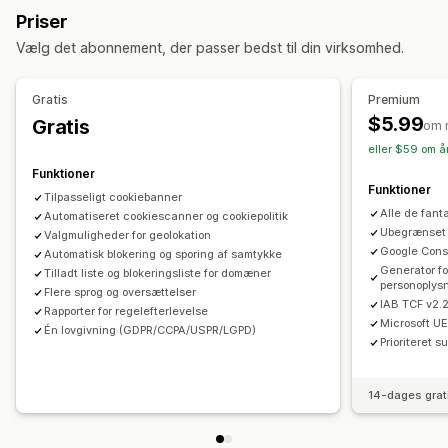
Tilpasning
Priser
Geolokation
Bannerdesign
Tilpasset branding
Placering af banner
Animationer
Fastgjort visning
Vælg det abonnement, der passer bedst til din virksomhed.
Tilpasset tekst
Flere sprog
Registrering af sprog
Links og knapper
Baggrunde
Farve og skrifttype
Oversættelse
Dynamisk på mobil
Headless support
Tilpasset CSS
Flere sprog
Dynamisk på mobil
Gratis
Premium
Overholdelse af regler om beskyttelse af persondata
Planlægning
Målretning mod lokation
$5.99
Gratis
om 
Overholdelse af tilgængelighed
Automatisk blokering
Målretning af kampagner
Adfærdsbaseret målretning
eller $59 om å
Udløb af samtykke
Cookiescanner
Generator af politik
Funktioner
Funktioner
Tilpasseligt cookiebanner
Regulering
Alle de fant
Automatiseret cookiescanner og cookiepolitik
CCPA
GDPR
LGPD
Ubegrænset 
Valgmuligheder for geolokation
Google Cons
Automatisk blokering og sporing af samtykke
Generator fo
Tilladt liste og blokeringsliste for domæner
personoplysn
Flere sprog og oversættelser
IAB TCF v2.
Rapporter for regelefterlevelse
Microsoft U
Én lovgivning (GDPR/CCPA/USPR/LGPD)
Prioriteret s
14-dages grat