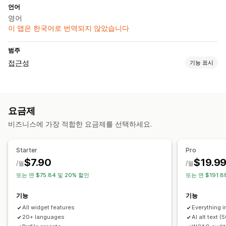
언어
영어
이 앱은 한국어로 번역되지 않았습니다
범주
접근성
기능 표시
규정 준수 유형
ADA
WCAG
요금제
접근성 도구
비즈니스에 가장 적합한 요금제를 선택하세요.
인증
안내
텍스트 음성 변환
대비
밝기
음성 내비게이션
키보드 탐색
툴팁
대체 텍스트
여러 언어
텍스트 간격
Starter
Pro
커서 사이즈
글꼴 사이즈
그레이스케일
링크 하이라이트
$7.90
$19.9
/월
/월
읽기 줄
위젯
SEO
AI 기반
보고
분석
또는 연 $75.84 및 20% 할인
또는 연 $191.8
기능
기능
All widget features
Everything i
20+ languages
AI alt text 