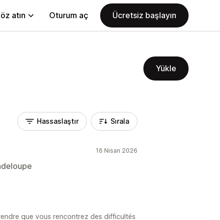
öz atın
Oturum aç
Ücretsiz başlayın
Yükle
Hassaslaştır
Sırala
16 Nisan 2026
adeloupe
ndre que vous rencontrez des difficultés