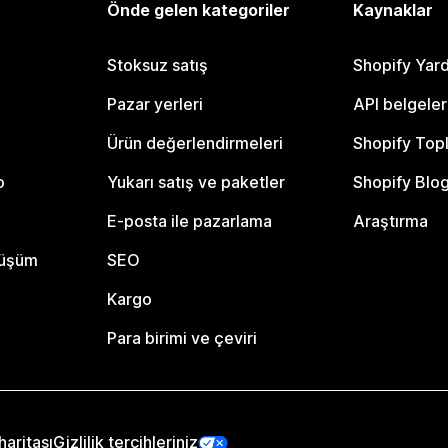
Önde gelen kategoriler
Kaynaklar
Stoksuz satış
Shopify Yar
Pazar yerleri
API belgeler
Ürün değerlendirmeleri
Shopify Top
o
Yukarı satış ve paketler
Shopify Blo
E-posta ile pazarlama
Araştırma
nüşüm
SEO
Kargo
Para birimi ve çeviri
haritası
Gizlilik tercihleriniz