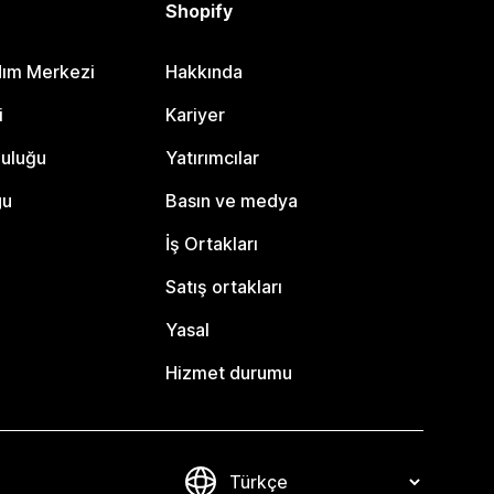
Shopify
dım Merkezi
Hakkında
i
Kariyer
luluğu
Yatırımcılar
gu
Basın ve medya
İş Ortakları
Satış ortakları
Yasal
Hizmet durumu