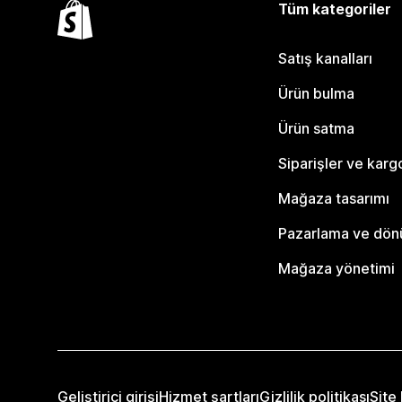
Tüm kategoriler
Satış kanalları
Ürün bulma
Ürün satma
Siparişler ve karg
Mağaza tasarımı
Pazarlama ve dö
Mağaza yönetimi
Geliştirici girişi
Hizmet şartları
Gizlilik politikası
Site 