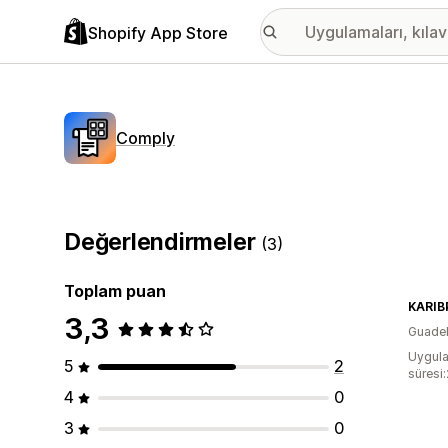
Shopify App Store
Comply
Değerlendirmeler
(3)
Toplam puan
KARIB
3,3
Guade
Uygula
5
2
süresi
4
0
3
0