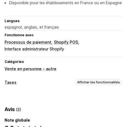
Disponible pour les établissements en France ou en Espagne
Langues
espagnol, anglais, et français
Fonctionne avec
Processus de paiement
Shopify POS
Interface administrateur Shopify
Catégories
Vente en personne – autre
Taxes
Afficher les fonctionnalités
Suivi du passif
Calcul du passif
Factures avec TVA
Factures clients
Avis
(3)
Calcul des taxes
Note globale
Taux de taxation
Gestion des taux