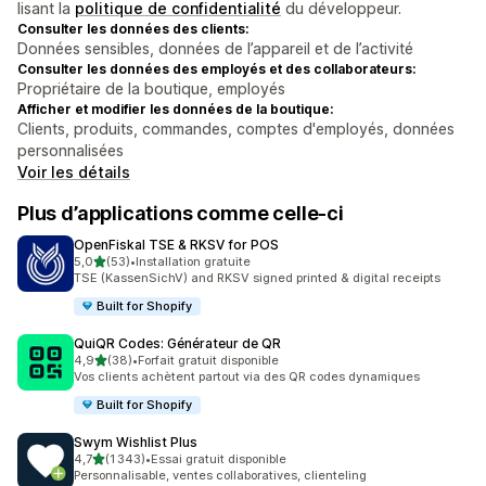
lisant la
politique de confidentialité
du développeur.
Consulter les données des clients:
Données sensibles, données de l’appareil et de l’activité
Consulter les données des employés et des collaborateurs:
Propriétaire de la boutique, employés
Afficher et modifier les données de la boutique:
Clients, produits, commandes, comptes d'employés, données
personnalisées
Voir les détails
Plus d’applications comme celle-ci
OpenFiskal TSE & RKSV for POS
étoile(s) sur 5
5,0
(53)
•
Installation gratuite
53 avis au total
TSE (KassenSichV) and RKSV signed printed & digital receipts
Built for Shopify
QuiQR Codes: Générateur de QR
étoile(s) sur 5
4,9
(38)
•
Forfait gratuit disponible
38 avis au total
Vos clients achètent partout via des QR codes dynamiques
Built for Shopify
Swym Wishlist Plus
étoile(s) sur 5
4,7
(1 343)
•
Essai gratuit disponible
1343 avis au total
Personnalisable, ventes collaboratives, clienteling