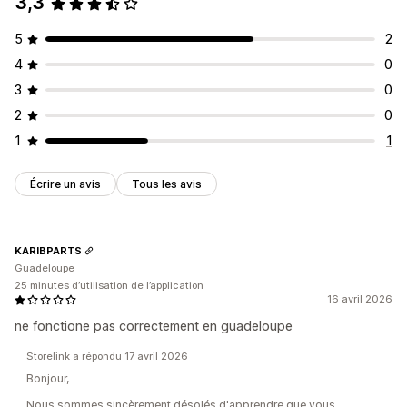
3,3
Inscription
Inscription fiscale
Validation du numéro fiscal
5
2
Guichet unique de TVA (UE)
UE (TVA)
4
0
3
0
Rapports et déclarations
2
0
Exportation des données
1
1
Écrire un avis
Tous les avis
KARIBPARTS
Guadeloupe
25 minutes d’utilisation de l’application
16 avril 2026
ne fonctione pas correctement en guadeloupe
Storelink a répondu 17 avril 2026
Bonjour,
Nous sommes sincèrement désolés d'apprendre que vous