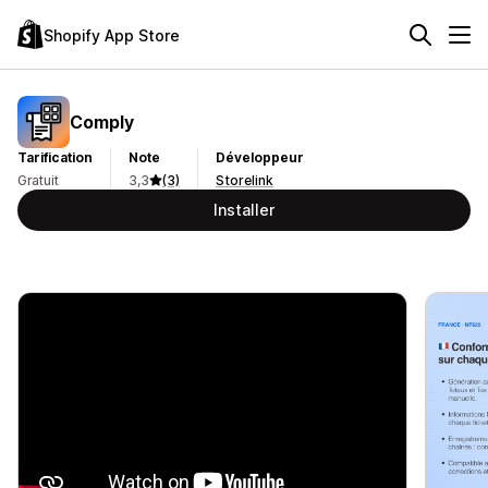
Shopify App Store
Comply
Tarification
Note
Développeur
Gratuit
3,3
(3)
Storelink
Installer