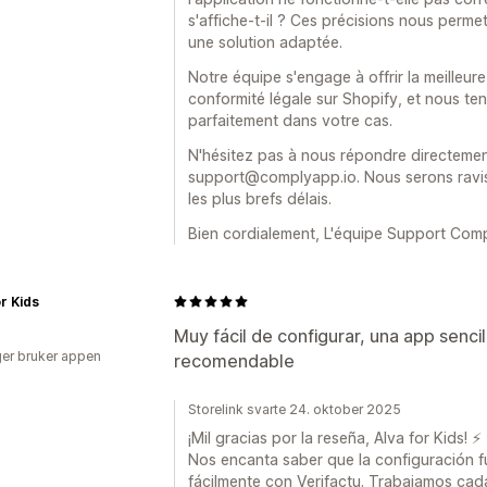
s'affiche-t-il ? Ces précisions nous permet
une solution adaptée.
Notre équipe s'engage à offrir la meilleur
conformité légale sur Shopify, et nous te
parfaitement dans votre cas.
N'hésitez pas à nous répondre directemen
support@complyapp.io. Nous serons ravis
les plus brefs délais.
Bien cordialement, L'équipe Support Com
or Kids
Muy fácil de configurar, una app senci
er bruker appen
recomendable
Storelink svarte 24. oktober 2025
¡Mil gracias por la reseña, Alva for Kids! ⚡️
Nos encanta saber que la configuración fu
fácilmente con Verifactu. Trabajamos cad