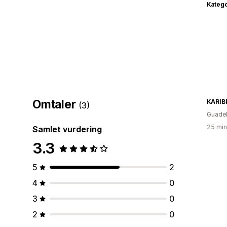
Katego
Omtaler
KARIB
(3)
Guade
25 min
Samlet vurdering
3.3
5
2
4
0
3
0
2
0