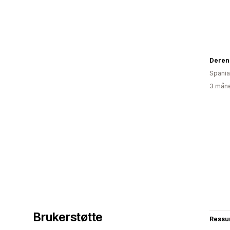
Deren
Spania
3 måne
Brukerstøtte
Ressu