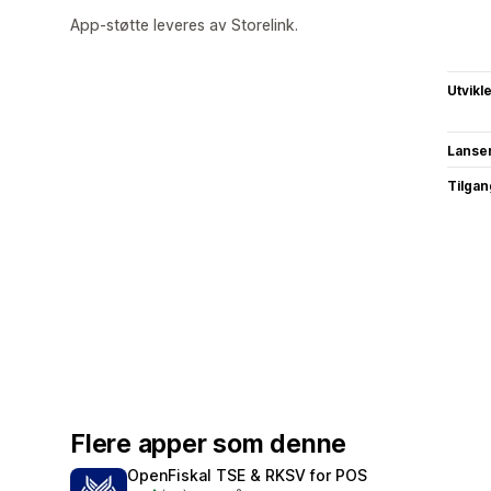
App-støtte leveres av Storelink.
Utvikl
Lanse
Tilgang
Flere apper som denne
OpenFiskal TSE & RKSV for POS