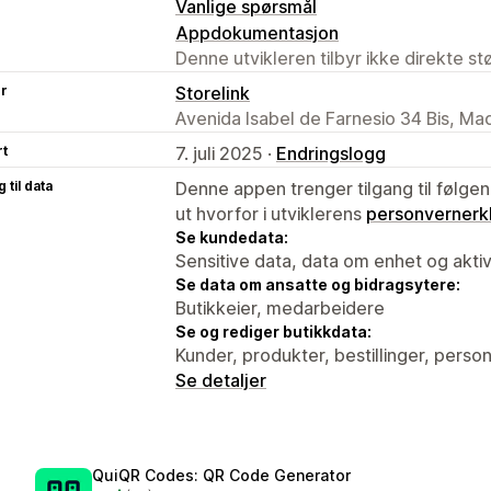
Vanlige spørsmål
Appdokumentasjon
Denne utvikleren tilbyr ikke direkte s
er
Storelink
Avenida Isabel de Farnesio 34 Bis, Ma
rt
7. juli 2025 ·
Endringslogg
 til data
Denne appen trenger tilgang til følgen
ut hvorfor i utviklerens
personvernerk
Se kundedata:
Sensitive data, data om enhet og aktiv
Se data om ansatte og bidragsytere:
Butikkeier, medarbeidere
Se og rediger butikkdata:
Kunder, produkter, bestillinger, pers
Se detaljer
QuiQR Codes: QR Code Generator