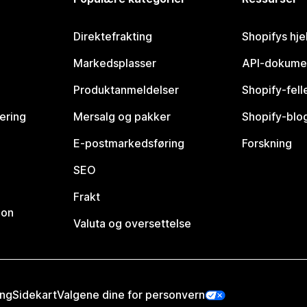
Direktefrakting
Shopifys hje
Markedsplasser
API-dokume
Produktanmeldelser
Shopify-fel
vering
Mersalg og pakker
Shopify-blo
E-postmarkedsføring
Forskning
SEO
Frakt
jon
Valuta og oversettelse
ing
Sidekart
Valgene dine for personvern