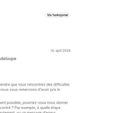
Vis funksjoner
llfakturaer
16. april 2026
r
adeloupe
kattenummer
IOSS og OSS (EU)
ndre que vous rencontrez des difficultés
nous vous remercions d'avoir pris le
ement possible, pourriez-vous nous donner
ncontré ? Par exemple, à quelle étape
rrectement, ou un message d'erreur