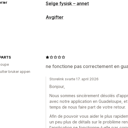
rier
Selge fysisk – annet
Avgifter
Ansvarssporing
Ansvarsberegning
MVA-fakturaer
To
Skatteberegning
PARTS
Skattesatser
Administrasjon av satse
loupe
ne fonctione pas correctement en gu
Registrering
utter bruker appen
Skatteregistrering
Bekreftelse av s
Storelink svarte 17. april 2026
EU (VAT)
Bonjour,
Nous sommes sincèrement désolés d'appre
Rapportering og innsending
avec notre application en Guadeloupe, et 
Dataeksport
temps de nous faire part de votre retour.
Afin de pouvoir vous aider le plus rapid
un peu plus de détails sur le problème re
l'application ne fonctionne-t-elle pas co