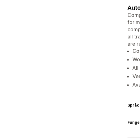
Auto
Compl
for m
compl
all t
are r
Cov
Wor
All
Ver
Ava
Språk
Funge