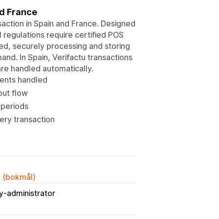
nd France
action in Spain and France. Designed
l regulations require certified POS
d, securely processing and storing
mand. In Spain, Verifactu transactions
 are handled automatically.
ments handled
out flow
 periods
very transaction
k (bokmål)
y-administrator