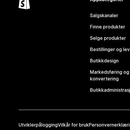
Salgskanaler
Finne produkter
Selge produkter
Bestillinger og le
Butikkdesign
Markedsføring og
konvertering
Butikkadministras
Utviklerpålogging
Vilkår for bruk
Personvernerklær