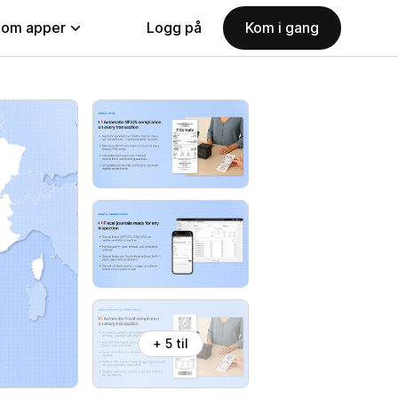
nom apper
Logg på
Kom i gang
+ 5 til