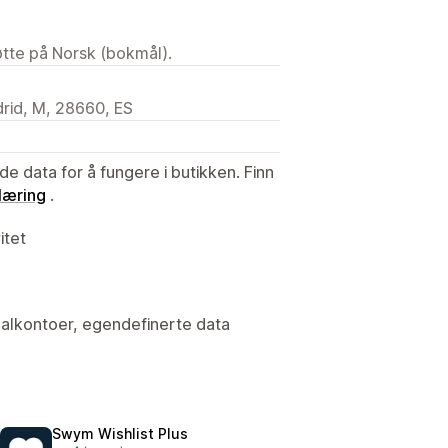
tøtte på Norsk (bokmål).
drid, M, 28660, ES
de data for å fungere i butikken. Finn
læring
.
itet
onalkontoer, egendefinerte data
Swym Wishlist Plus