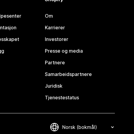
lpesenter
Om
ntasjon
Karrierer
lesskapet
Investorer
gg
Presse og media
Partnere
Samarbeidspartnere
Juridisk
Tjenestestatus