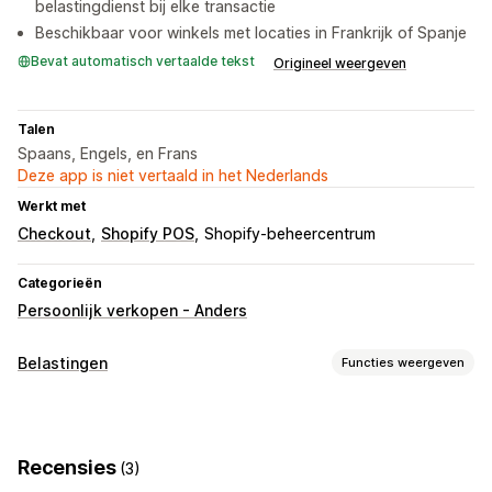
belastingdienst bij elke transactie
Beschikbaar voor winkels met locaties in Frankrijk of Spanje
Bevat automatisch vertaalde tekst
Origineel weergeven
Talen
Spaans, Engels, en Frans
Deze app is niet vertaald in het Nederlands
Werkt met
Checkout
Shopify POS
Shopify-beheercentrum
Categorieën
Persoonlijk verkopen - Anders
Belastingen
Functies weergeven
Aansprakelijkheid volgen
Aansprakelijkheidsberekening
Btw-facturen
Recensies
(3)
Aangepaste facturen