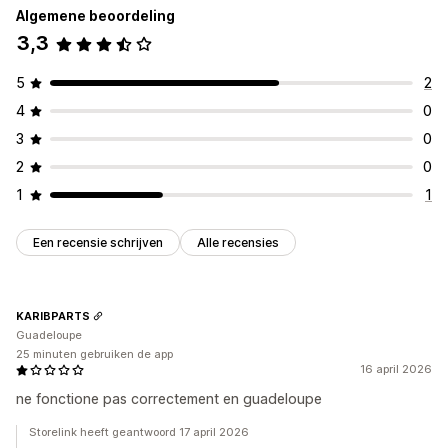
Algemene beoordeling
Belastingberekening
3,3
Belastingtarieven
Beheer van tarieven
Registratie
5
2
Belastingregistratie
Validatie belastingnummer
4
0
IOSS en OSS (EU)
EU (btw)
3
0
2
0
Belastingaangifte
1
1
Gegevensexport
Een recensie schrijven
Alle recensies
KARIBPARTS
Guadeloupe
25 minuten gebruiken de app
16 april 2026
ne fonctione pas correctement en guadeloupe
Storelink heeft geantwoord 17 april 2026