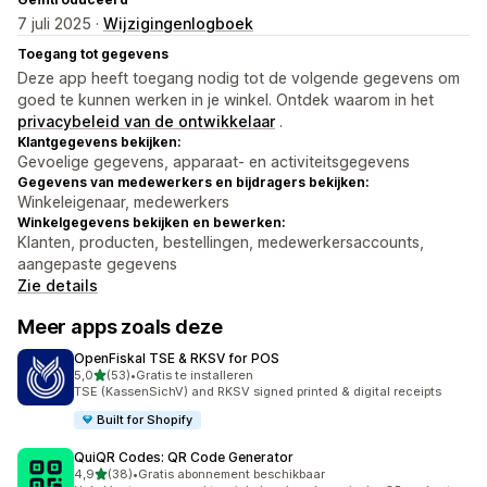
7 juli 2025 ·
Wijzigingenlogboek
Toegang tot gegevens
Deze app heeft toegang nodig tot de volgende gegevens om
goed te kunnen werken in je winkel. Ontdek waarom in het
privacybeleid van de ontwikkelaar
.
Klantgegevens bekijken:
Gevoelige gegevens, apparaat- en activiteitsgegevens
Gegevens van medewerkers en bijdragers bekijken:
Winkeleigenaar, medewerkers
Winkelgegevens bekijken en bewerken:
Klanten, producten, bestellingen, medewerkersaccounts,
aangepaste gegevens
Zie details
Meer apps zoals deze
OpenFiskal TSE & RKSV for POS
van 5 sterren
5,0
(53)
•
Gratis te installeren
53 recensies in totaal
TSE (KassenSichV) and RKSV signed printed & digital receipts
Built for Shopify
QuiQR Codes: QR Code Generator
van 5 sterren
4,9
(38)
•
Gratis abonnement beschikbaar
38 recensies in totaal