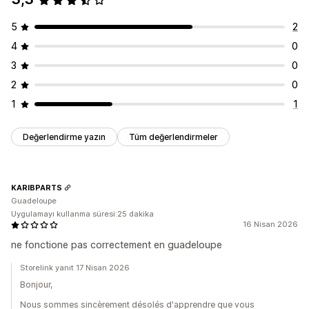
Kayıt
Vergi kaydı
Vergi numarası doğrulama
IOSS ve OSS (AB)
5
2
AB (KDV)
4
0
3
0
Raporlama ve dosyalama
2
0
Dışa veri aktarma
1
1
Değerlendirme yazın
Tüm değerlendirmeler
KARIBPARTS
Guadeloupe
Uygulamayı kullanma süresi:25 dakika
16 Nisan 2026
ne fonctione pas correctement en guadeloupe
Storelink yanıt 17 Nisan 2026
Bonjour,
Nous sommes sincèrement désolés d'apprendre que vous