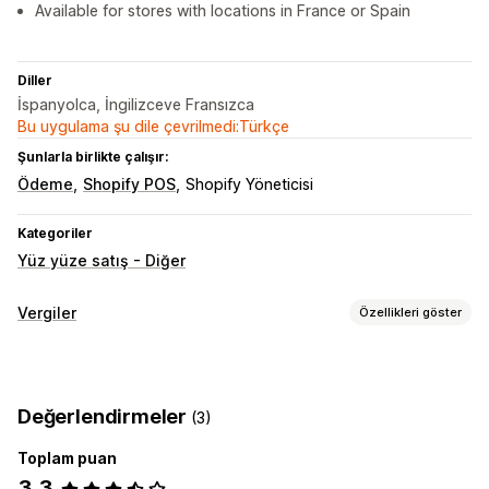
Available for stores with locations in France or Spain
Diller
İspanyolca, İngilizceve Fransızca
Bu uygulama şu dile çevrilmedi:Türkçe
Şunlarla birlikte çalışır:
Ödeme
Shopify POS
Shopify Yöneticisi
Kategoriler
Yüz yüze satış - Diğer
Vergiler
Özellikleri göster
Borç takibi
Borç hesaplama
KDV faturaları
Özel faturalar
Değerlendirmeler
(3)
Vergi hesaplama
Toplam puan
Vergi oranları
Oran yönetimi
3,3