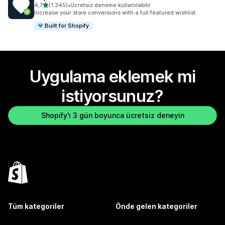
5 yıldız üzerinden
4,7
(1.345)
•
Ücretsiz deneme kullanılabilir
toplam 1345 değerlendirme
Increase your store conversions with a full featured wishlist
Built for Shopify
Uygulama eklemek mi
istiyorsunuz?
Shopify'ı 3 gün boyunca ücretsiz deneyin
Tüm kategoriler
Önde gelen kategoriler