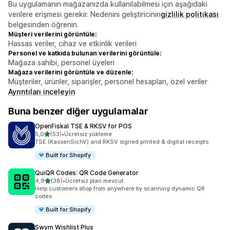
Bu uygulamanın mağazanızda kullanılabilmesi için aşağıdaki
verilere erişmesi gerekir. Nedenini geliştiricinin
gizlilik politikası
belgesinden öğrenin.
Müşteri verilerini görüntüle:
Hassas veriler, cihaz ve etkinlik verileri
Personel ve katkıda bulunan verilerini görüntüle:
Mağaza sahibi, personel üyeleri
Mağaza verilerini görüntüle ve düzenle:
Müşteriler, ürünler, siparişler, personel hesapları, özel veriler
Ayrıntıları inceleyin
Buna benzer diğer uygulamalar
OpenFiskal TSE & RKSV for POS
5 yıldız üzerinden
5,0
(53)
•
Ücretsiz yükleme
toplam 53 değerlendirme
TSE (KassenSichV) and RKSV signed printed & digital receipts
Built for Shopify
QuiQR Codes: QR Code Generator
5 yıldız üzerinden
4,9
(38)
•
Ücretsiz plan mevcut
toplam 38 değerlendirme
Help customers shop from anywhere by scanning dynamic QR
codes
Built for Shopify
Swym Wishlist Plus