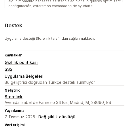
algún momento necesitas asistencia adicional o quieres optimizar tu
configuración, estaremos encantados de ayudarte.
Destek
Uygulama desteği Storelink tarafından sağlanmaktadır.
Kaynaklar
Gizlilik politikası
SSS
Uygulama Belgeleri
Bu geliştirici doğrudan Türkçe destek sunmuyor.
Geliştirici
Storelink
Avenida Isabel de Farnesio 34 Bis, Madrid, M, 28660, ES
Yayınlanma
7 Temmuz 2025 ·
Değişiklik günlüğü
Veri erişimi