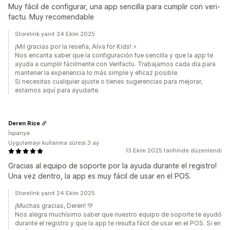
Muy fácil de configurar, una app sencilla para cumplir con veri-
factu. Muy recomendable
Storelink yanıt 24 Ekim 2025
¡Mil gracias por la reseña, Alva for Kids! ⚡️
Nos encanta saber que la configuración fue sencilla y que la app te
ayuda a cumplir fácilmente con Verifactu. Trabajamos cada día para
mantener la experiencia lo más simple y eficaz posible.
Si necesitas cualquier ajuste o tienes sugerencias para mejorar,
estamos aquí para ayudarte.
Deren Rice
İspanya
Uygulamayı kullanma süresi:3 ay
13 Ekim 2025 tarihinde düzenlendi
Gracias al equipo de soporte por la ayuda durante el registro!
Una vez dentro, la app es muy fácil de usar en el POS.
Storelink yanıt 24 Ekim 2025
¡Muchas gracias, Deren! 💚
Nos alegra muchísimo saber que nuestro equipo de soporte te ayudó
durante el registro y que la app te resulta fácil de usar en el POS. Si en