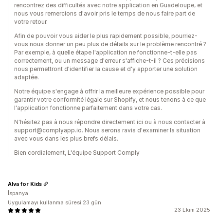
rencontrez des difficultés avec notre application en Guadeloupe, et
nous vous remercions d'avoir pris le temps de nous faire part de
votre retour.
Afin de pouvoir vous aider le plus rapidement possible, pourriez-
vous nous donner un peu plus de détails sur le problème rencontré ?
Par exemple, à quelle étape l'application ne fonctionne-t-elle pas
correctement, ou un message d'erreur s'affiche-t-il ? Ces précisions
nous permettront d'identifier la cause et d'y apporter une solution
adaptée.
Notre équipe s'engage à offrir la meilleure expérience possible pour
garantir votre conformité légale sur Shopify, et nous tenons à ce que
l'application fonctionne parfaitement dans votre cas.
N'hésitez pas à nous répondre directement ici ou à nous contacter à
support@complyapp.io. Nous serons ravis d'examiner la situation
avec vous dans les plus brefs délais.
Bien cordialement, L'équipe Support Comply
Alva for Kids
İspanya
Uygulamayı kullanma süresi:23 gün
23 Ekim 2025