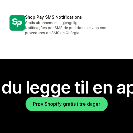
ShopiPay SMS Notifications
Gratis abonnement tilgjengelig
Notificações por SMS de pedidos e envios com
provedores de SMS da Geórgia
 du legge til en 
Prøv Shopify gratis i tre dager