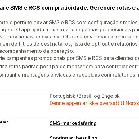
are SMS e RCS com praticidade. Gerencie rotas 
tele permite enviar SMS e RCS com configuração simples d
agem. O app ajuda a executar campanhas promocionais par
s operacionais no dia a dia. Oferece envio manual com supo
 além de filtros de destinatários, lista de opt-out e relató
 acompanhamento da operação.
vie campanhas promocionais por SMS e RCS para clientes c
ina rotas padrão por tipo de mensagem para controlar entr
ompanhe mensagens enviadas e recebidas com relatórios n
Portugisisk (Brasil) og Engelsk
Denne appen er ikke oversatt til Nors
rier
SMS-markedsføring
Administrere kampanjer
Sporing av bestilling