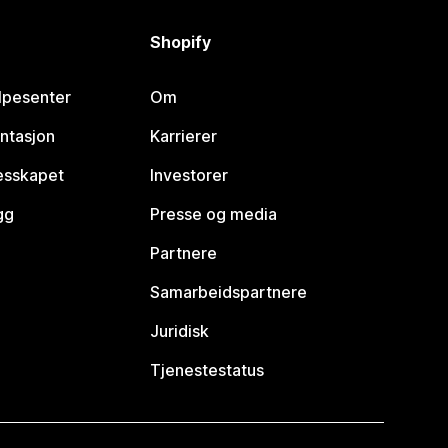
Shopify
lpesenter
Om
ntasjon
Karrierer
lesskapet
Investorer
gg
Presse og media
Partnere
Samarbeidspartnere
Juridisk
Tjenestestatus