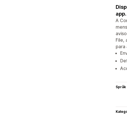
Disp
app.
A Com
mens
aviso
File,
para
En
Def
Ac
Språk
Katego