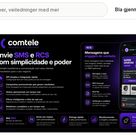
Bla gjen
ri med fremhevede bilder