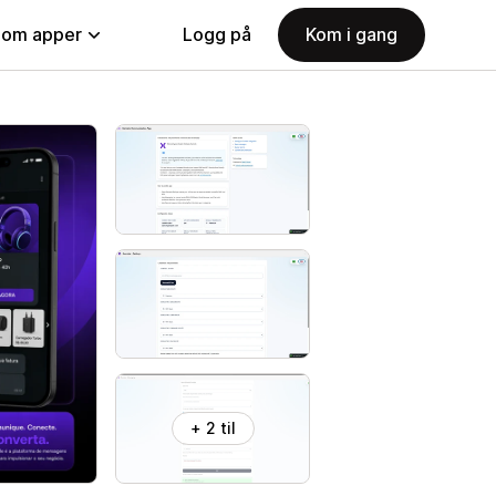
nom apper
Logg på
Kom i gang
+ 2 til