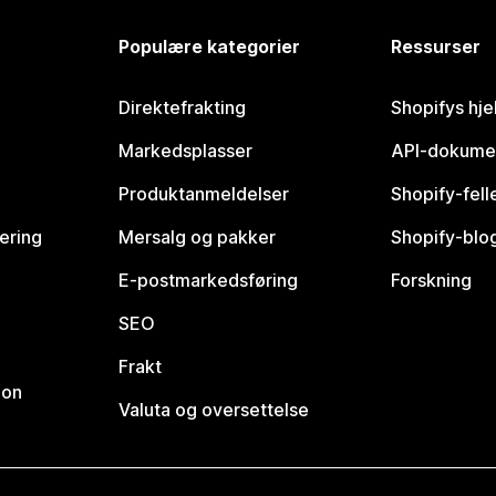
Populære kategorier
Ressurser
Direktefrakting
Shopifys hje
Markedsplasser
API-dokume
Produktanmeldelser
Shopify-fel
vering
Mersalg og pakker
Shopify-blo
E-postmarkedsføring
Forskning
SEO
Frakt
jon
Valuta og oversettelse