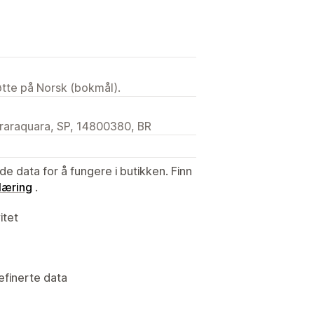
tøtte på Norsk (bokmål).
Araraquara, SP, 14800380, BR
de data for å fungere i butikken. Finn
læring
.
itet
efinerte data