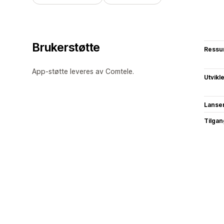
Brukerstøtte
Ressu
App-støtte leveres av Comtele.
Utvikl
Lanse
Tilgang