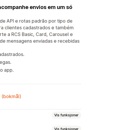
e acompanhe envios em um só
e API e rotas padrão por tipo de
a clientes cadastrados e também
rte a RCS Basic, Card, Carousel e
rios de mensagens enviadas e recebidas
adastrados.
egas.
o app.
k (bokmål)
Vis funksjoner
Vis funksjoner