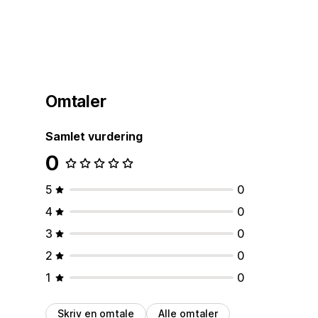
Omtaler
Samlet vurdering
0
5
0
4
0
3
0
2
0
1
0
Skriv en omtale
Alle omtaler