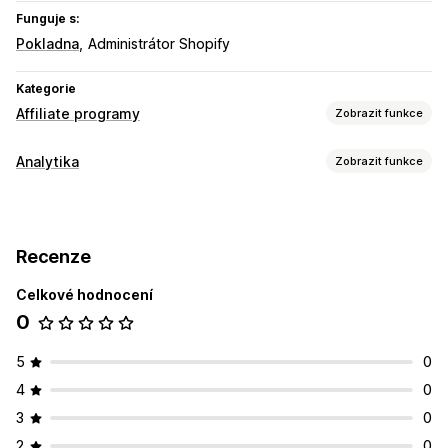
Funguje s:
Pokladna
Administrátor Shopify
Kategorie
Affiliate programy
Zobrazit funkce
Možnosti provize
Analytika
Zobrazit funkce
Vlastní provize
Chování zákazníků
Správa referralů
Sledování aktivit
Affiliate odkazy
Recenze
Marketing a prodej
Prostředí pro affiliate partnery
Celkové hodnocení
Atribuce marketingu
Vlastní odkazy a slevy
0
Vizuály a výkazy
Platby
Panel analytiky
5
0
Bankovní převody
4
0
3
0
2
0