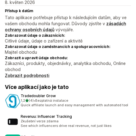
8. květen 2026
Přístup k datům
Tato aplikace potřebuje přístup k následujícím datům, aby ve
vašem obchodu mohla fungovat. Důvody zjistíte v
zásadách
ochrany osobních údajů
vývojáře.
Zobrazovat údaje o zákaznících:
Citlivé údaje, údaje o zařízení a aktivitě
Zobrazovat údaje o zaměstnancích a spolupracovnících:
Majitel obchodu
Zobrazit a upravit údaje obchodu:
Zákazníci, produkty, objednávky, analytika obchodu, Online
obchod
Zobrazit podrobnosti
Více aplikací jako je tato
Tradedoubler Grow
z 5 hvězd
1,2
(4)
•
Bezplatná instalace
Celkový počet recenzí: 4
Quick affiliate launch and easy management with automated tool
Revenuu: Influencer Tracking
Zkušební verze zdarma
See which influencers drive real revenue, not just likes