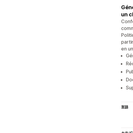
Géné
un cl
Confo
comme
Polit
parti
en un
Gén
Réc
Pub
Do
Sup
言語
カテゴ