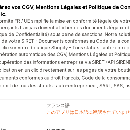
rez vos CGV, Mentions Légales et Politique de Co
ic.
rmité FR / UE simplifie la mise en conformité légale de vo
rçants français doivent afficher des documents légaux ob
ique de Confidentialité) sous peine de sanctions. Notre solu
r de votre SIRET - Documents conformes au Code de la con
 clic sur votre boutique Shopify - Tous statuts : auto-entre
ération automatique des CGV, Mentions Légales et Politiqu
upération des informations entreprise via SIRET (API SIRENE 
lication en un clic directement sur les pages de votre bout
cuments conformes au droit français, Code de la consomm
port de tous les statuts : auto-entrepreneur, SARL, SAS, as
フランス語
このアプリは日本語に翻訳されていませ
リー