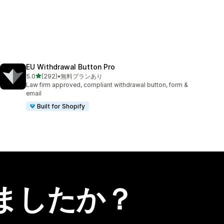
EU Withdrawal Button Pro
5つ星中
5.0
(292)
•
無料プランあり
合計レビュー数：292件
Law firm approved, compliant withdrawal button, form &
email
Built for Shopify
ましたか？