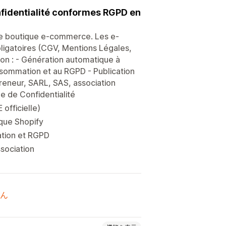
nfidentialité conformes RGPD en
tre boutique e-commerce. Les e-
ligatoires (CGV, Mentions Légales,
tion : - Génération automatique à
sommation et au RGPD - Publication
preneur, SARL, SAS, association
e de Confidentialité
officielle)
ique Shopify
ation et RGPD
sociation
ん