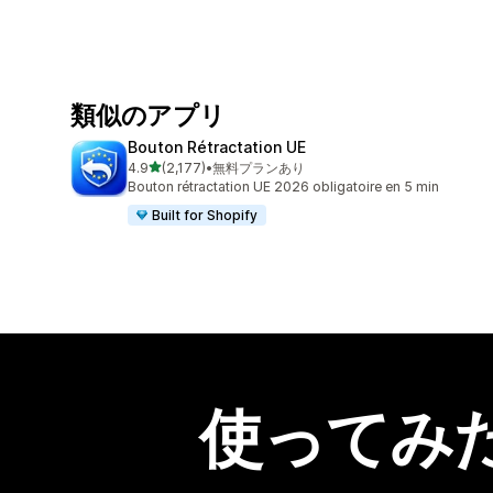
類似のアプリ
Bouton Rétractation UE
5つ星中
4.9
(2,177)
•
無料プランあり
合計レビュー数：2177件
Bouton rétractation UE 2026 obligatoire en 5 min
Built for Shopify
使ってみ