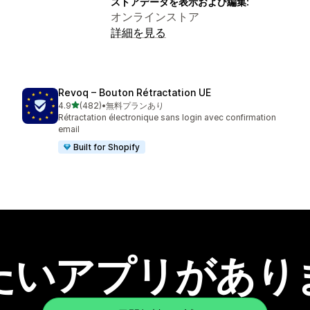
ストアデータを表示および編集:
オンラインストア
詳細を見る
Revoq – Bouton Rétractation UE
5つ星中
4.9
(482)
•
無料プランあり
合計レビュー数：482件
Rétractation électronique sans login avec confirmation
email
Built for Shopify
たいアプリがあり