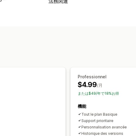
法務関連
コンプライアンス
データプライバシー
利用規約
ポリシ
カスタマイズ
複数言語
情報の保存
カスタムテキス
Professionnel
$4.99
/月
または$49/年で18%お得
機能
Tout le plan Basique
Support prioritaire
Personnalisation avancée
Historique des versions