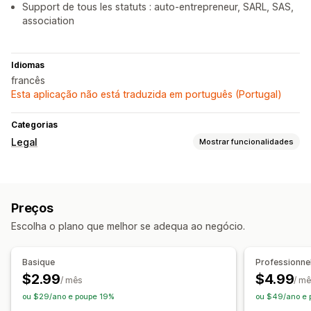
Support de tous les statuts : auto-entrepreneur, SARL, SAS,
association
Idiomas
francês
Esta aplicação não está traduzida em português (Portugal)
Categorias
Legal
Mostrar funcionalidades
Conformidade
Privacidade dos dados
Termos e condições
Preços
Gestão de políticas
Escolha o plano que melhor se adequa ao negócio.
Personalização
Multilingue
Lembrar-me
Texto personalizado
Basique
Professionne
$2.99
$4.99
/ mês
/ m
ou $29/ano e poupe 19%
ou $49/ano e 