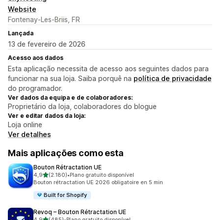
Website
Fontenay-Les-Briis, FR
Lançada
13 de fevereiro de 2026
Acesso aos dados
Esta aplicação necessita de acesso aos seguintes dados para
funcionar na sua loja. Saiba porquê na
política de privacidade
do programador.
Ver dados da equipa e de colaboradores:
Proprietário da loja, colaboradores do blogue
Ver e editar dados da loja:
Loja online
Ver detalhes
Mais aplicações como esta
Bouton Rétractation UE
de 5 estrelas
4,9
(2.180)
•
Plano gratuito disponível
2180 total de avaliações
Bouton rétractation UE 2026 obligatoire en 5 min
Built for Shopify
Revoq – Bouton Rétractation UE
de 5 estrelas
4,9
(485)
•
Plano gratuito disponível