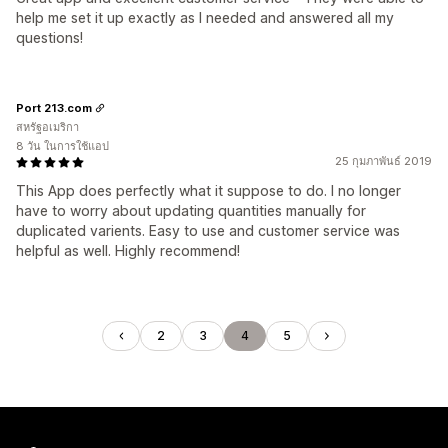
help me set it up exactly as I needed and answered all my
questions!
Port 213.com
สหรัฐอเมริกา
8 วัน ในการใช้แอป
25 กุมภาพันธ์ 2019
This App does perfectly what it suppose to do. I no longer
have to worry about updating quantities manually for
duplicated varients. Easy to use and customer service was
helpful as well. Highly recommend!
2
3
4
5