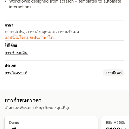
Workflows: designed from scratch + templates to automate
interactions.
ภาษา
ภาษาสเปน, ภาษาอังกฤษและ ภาษาฝรั่งเศส
แอปนี้ไม่ได้แปลเป็นภาษาไทย
ใช้ได้กับ
การชำระเงิน
ประเภท
การวิเคราะห์
แสดงฟีเจอร์
พฤติกรรมของลูกค้า
การติดตามแบบเรียลไทม์
การติดตามกิจกรรม
การกำหนดราคา
การติดตามเหตุการณ์
การแบ่งกลุ่ม
ยอดเข้าชมหน้าเว็บ
เลือกแผนที่เหมาะกับธุรกิจของคุณที่สุด
มูลค่าตลอดอายุการใช้งาน (LTV)
การตลาดและการขาย
Demo
E5k-A250k
การวิเคราะห์การชำระเงิน
การติดตามการซื้อ