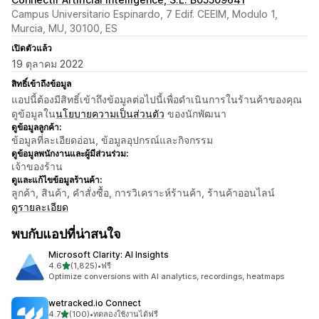
Campus Universitario Espinardo, 7 Edif. CEEIM, Modulo 1,
Murcia, MU, 30100, ES
เปิดตัวแล้ว
19 ตุลาคม 2022
สิทธิ์เข้าถึงข้อมูล
แอปนี้ต้องมีสิทธิ์เข้าถึงข้อมูลต่อไปนี้เพื่อดำเนินการในร้านค้าของคุณ
ดูข้อมูลใน
นโยบายความเป็นส่วนตัว
ของนักพัฒนา
ดูข้อมูลลูกค้า:
ข้อมูลที่ละเอียดอ่อน, ข้อมูลอุปกรณ์และกิจกรรม
ดูข้อมูลพนักงานและผู้มีส่วนร่วม:
เจ้าของร้าน
ดูและแก้ไขข้อมูลร้านค้า:
ลูกค้า, สินค้า, คำสั่งซื้อ, การวิเคราะห์ร้านค้า, ร้านค้าออนไลน์
ดูรายละเอียด
พบกับแอปที่น่าสนใจ
Microsoft Clarity: AI Insights
เต็ม 5 ดาว
4.6
(1,825)
•
ฟรี
ทั้งหมด 1825 รีวิว
Optimize conversions with AI analytics, recordings, heatmaps
wetracked.io Connect
เต็ม 5 ดาว
4.7
(100)
•
ทดลองใช้งานได้ฟรี
ทั้งหมด 100 รีวิว