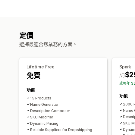
定價
選擇最適合您業務的方案。
Lifetime Free
Spark
$2
免費
/月
或每年 $
功能
功能
15 Products
2000 
Name Generator
Name 
Description Composer
Descri
SKU Modifier
SKU Mo
Dynamic Pricing
Dynami
Reliable Suppliers for Dropshipping