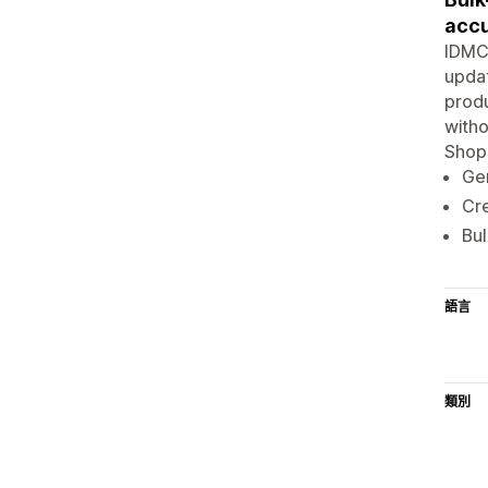
accu
IDMC 
updat
produ
witho
Shopi
Gen
Cre
Bul
語言
類別