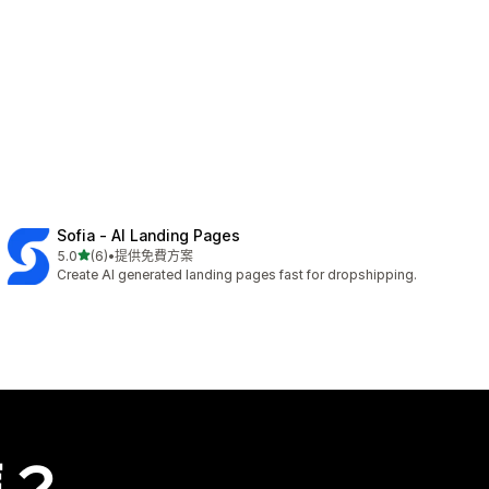
Sofia ‑ AI Landing Pages
滿分 5 顆星
5.0
(6)
•
提供免費方案
共有 6 則評價
Create AI generated landing pages fast for dropshipping.