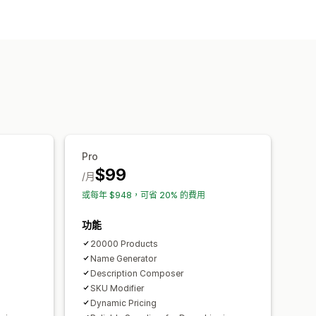
商品
運動商品
寵物商品
家具
商品系列說明
結構化資料
國語言
翻譯
大量編輯
匯入和匯出
內部連結
Pro
$99
/月
或每年 $948，可省 20% 的費用
功能
20000 Products
Name Generator
Description Composer
SKU Modifier
Dynamic Pricing