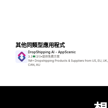
其他同類型應用程式
DropShipping AI ‑ AppScenic
滿分 5 顆星
3.3
(31)
•
提供免費方案
共有 31 則評價
1M+ Dropshipping Products & Suppliers from US, EU, UK,
CAN, AU