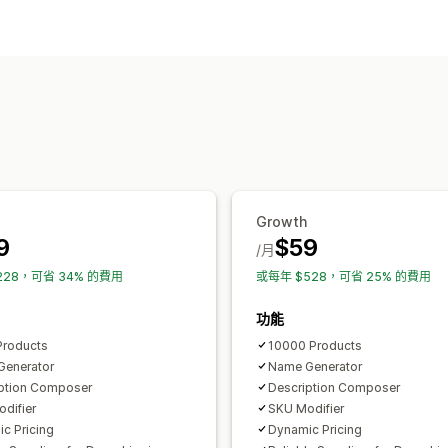
內容類型
娛樂與多媒體檔案
玩具與遊戲
嬰幼兒
說明
標題
SEO 說明
SEO 標題
標籤
商務與辦公室
硬體設備
汽車
成熟商品
建立內容
採購地點
AI 生成內容
指令範本
語氣和風格
多
荷蘭
西班牙
自動更新
搜尋引擎最佳化 (SEO)
網誌 SEO
商品系列 SEO
自動最佳化
Growth
9
$59
/月
228，可省 34% 的費用
或每年 $528，可省 25% 的費用
功能
Products
10000 Products
Generator
Name Generator
ption Composer
Description Composer
difier
SKU Modifier
c Pricing
Dynamic Pricing