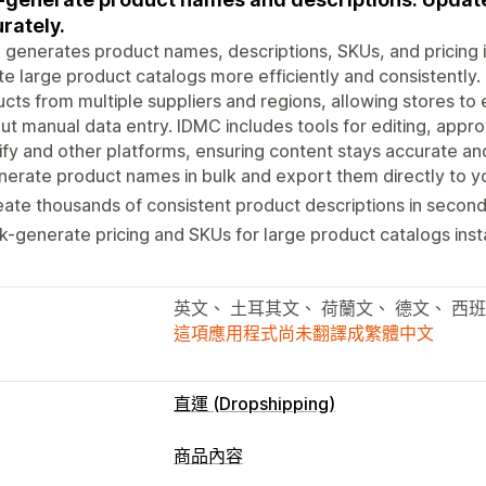
rately.
generates product names, descriptions, SKUs, and pricing i
e large product catalogs more efficiently and consistently
cts from multiple suppliers and regions, allowing stores t
ut manual data entry. IDMC includes tools for editing, appr
fy and other platforms, ensuring content stays accurate and
erate product names in bulk and export them directly to yo
ate thousands of consistent product descriptions in second
k-generate pricing and SKUs for large product catalogs insta
英文、 土耳其文、 荷蘭文、 德文、 西
這項應用程式尚未翻譯成繁體中文
直運 (Dropshipping)
可銷售商品
商品內容
服飾與配件
包包與行李箱
家居與園藝