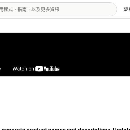
瀏
圖片圖庫
-generate product names and descriptions. Update