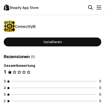
Shopify App Store
ConnectifyBI
Installieren
Rezensionen
(1)
Gesamtbewertung
1
5
0
4
0
3
0
2
0