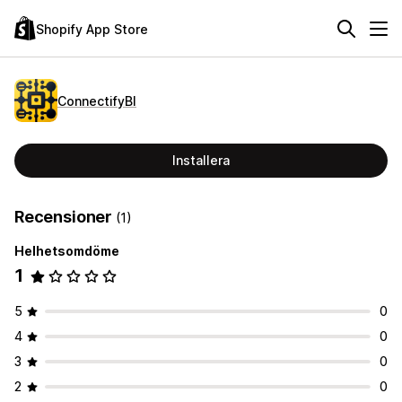
Shopify App Store
ConnectifyBI
Installera
Recensioner
(1)
Helhetsomdöme
1
5
0
4
0
3
0
2
0