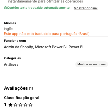
instantaneamente para otimizar as operações
Contém texto traduzido automaticamente
Mostrar original
Idiomas
inglês
Este app não está traduzido para português (Brasil)
Funciona com
Admin da Shopify
Microsoft Power BI
Power BI
Categorias
Análises
Mostrar os recursos
Marketing e vendas
Atribuição de marketing
Avaliações
(1)
Elementos visuais e relatórios
Classificação geral
Painel de controle de análises
Análise histórica
1