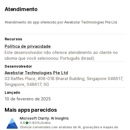
Atendimento
Atendimento do app oferecido por Awebstar Technologies Pte Ltd.
Recursos
Política de privacidade
Este desenvolvedor não oferece atendimento ao cliente no
idioma que você selecionou: Português (brasil).
Desenvolvedor
Awebstar Technologies Pte Ltd
03 Raffles Place, #08-01B Bharat Building, Singapore 048617,
Singapore, 048617, SG
Lançado
10 de fevereiro de 2025
Mais apps parecidos
Microsoft Clarity: AI Insights
de 5 estrelas
4,6
(1.801)
•
Grátis
1801 avaliações ao todo
Otimize conversões com análises de IA, gravações e mapas de