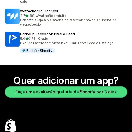
calor
wetracked.io Connect
de 5 estrelas
4,7
(99)
•
Avaliação gratuita
99 avaliações ao todo
Conecte a loja à plataforma de rastreamento de anúncios do
wetracked.io
Parkour: Facebook Pixel & Feed
de 5 estrelas
5,0
(175)
•
Grátis
175 avaliações ao todo
Pixel do Facebook e Meta Pixel (CAPI) com Feed e Catálogo
Built for Shopify
Quer adicionar um app?
Faça uma avaliação gratuita da Shopify por 3 dias