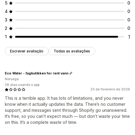
5
0
4
0
3
0
2
0
1
1
Escrever avaliação
Todas as avaliações
Eco Water - fagbutikken for rent vann
Noruega
28 dias usando o app
23 de fevereiro de 2026
This is a terrible app. It has lots of limitations, and you never
know when it actually updates the data. There’s no customer
support, and messages sent through Shopify go unanswered.
It’s free, so you can’t expect much — but don’t waste your time
on this. It’s a complete waste of time.