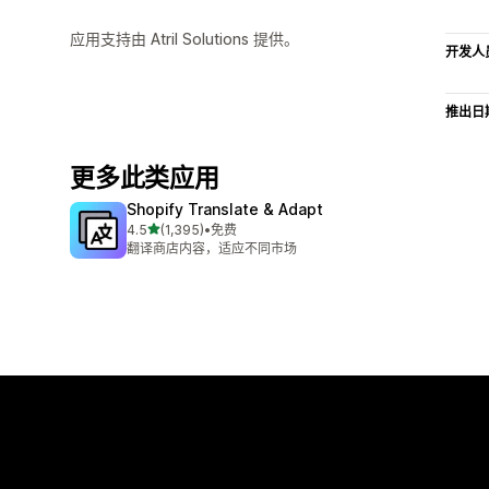
应用支持由 Atril Solutions 提供。
开发人
推出日
更多此类应用
Shopify Translate & Adapt
星（满分 5 星）
4.5
(1,395)
•
免费
总共 1395 条评论
翻译商店内容，适应不同市场