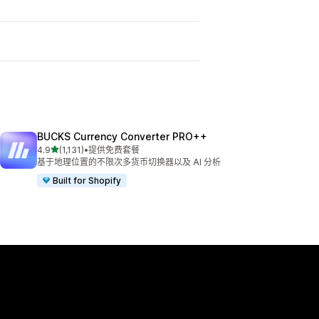
BUCKS Currency Converter PRO++
星（满分 5 星）
4.9
(1,131)
•
提供免费套餐
总共 1131 条评论
基于地理位置的不限次多货币切换器以及 AI 分析
Built for Shopify