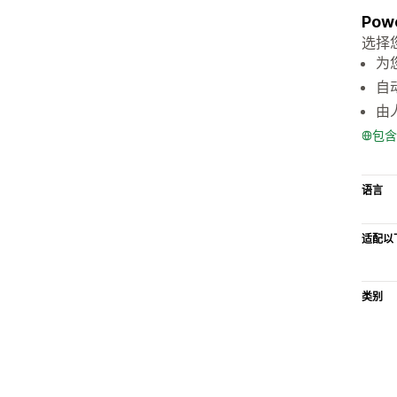
Pow
选择您
为
自
由
包含
语言
适配以
类别