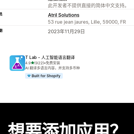
此开发者不提供直接的简体中文支持。
员
Atril Solutions
53 rue jean jaures, Lille, 59000, FR
期
2023年11月29日
T Lab ‑ 人工智能语言翻译
星（满分 5 星）
4.9
(922)
•
免费安装
总共 922 条评论
AI 翻译多语言内容，并支持多币种
Built for Shopify
想要添加应用？