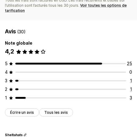
Tous les frais sont facturés en USD. Les frais récurrents et basés sur
l’utilisation sont facturés tous les 30 jours.
Voir toutes les options de
tarification
Avis
(30)
Note globale
4,2
5
25
4
0
3
1
2
1
1
3
Écrire un avis
Tous les avis
Sheltahats