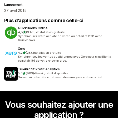
Lancement
27 avril 2015
Plus d’applications comme celle-ci
QuickBooks Online
étoile(s) sur 5
4,8
(3 176)
•
Installation gratuite
3176 avis au total
Synchronisez votre activité de vente au détail et B2B avec
QuickBooks
Xero
étoile(s) sur 5
4,2
(28)
•
Installation gratuite
28 avis au total
Synchronisez les ventes quotidiennes avec Xero pour simplifier la
comptabilité de votre e-commerce.
TrueProfit: Profit Analytics
étoile(s) sur 5
5,0
(803)
•
Essai gratuit disponible
803 avis au total
Suivez votre bénéfice net avec des analyses en temps réel.
Vous souhaitez ajouter une
application ?