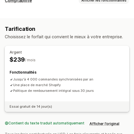
Comptabilité
Afficher les fonctionnalités
Rapports financiers
Suivi du CMV
Tableau de bord des performances
Tarification
Opérations financières
Choisissez le forfait qui convient le mieux à votre entreprise.
Comptes débiteurs
Bons de commande
Mises à jour des stocks
Boutiques multiples
Argent
Devises multiples
Multicanal
$239
/ mois
Synchronisation automatique des données
Fonctionnalités
Résumé des ventes quotidiennes
Détails des commandes
Jusqu'à 4 000 commandes synchronisées par an
Versements
Clients
Stock et produit
Une place de marché Shopify
Synchronisation des stocks en temps réel
Politique de remboursement intégral sous 30 jours
Tarification
Rapprochement bancaire
Importation de l’historique des données
Essai gratuit de 14 jour(s)
Contient du texte traduit automatiquement
Afficher l’original