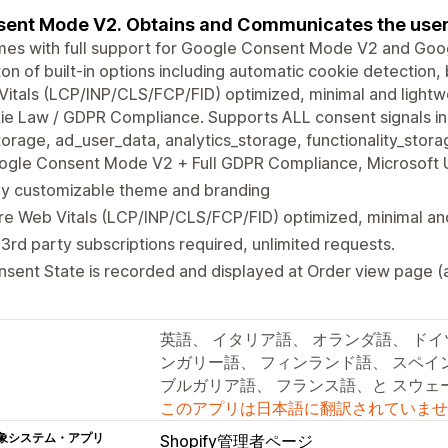
ent Mode V2. Obtains and Communicates the user’
mes with full support for Google Consent Mode V2 and Goo
ton of built-in options including automatic cookie detection,
itals (LCP/INP/CLS/FCP/FID) optimized, minimal and lightwe
e Law / GDPR Compliance. Supports ALL consent signals inc
orage, ad_user_data, analytics_storage, functionality_storage: 
ogle Consent Mode V2 + Full GDPR Compliance, Microsoft
ly customizable theme and branding
e Web Vitals (LCP/INP/CLS/FCP/FID) optimized, minimal and
3rd party subscriptions required, unlimited requests.
sent State is recorded and displayed at Order view page (
英語、 イタリア語、 オランダ語、 ドイ
ンガリー語、 フィンランド語、 スペイ
ブルガリア語、 フランス語、と スウェ
このアプリは日本語に翻訳されていませ
象システム・アプリ
Shopify管理者ページ