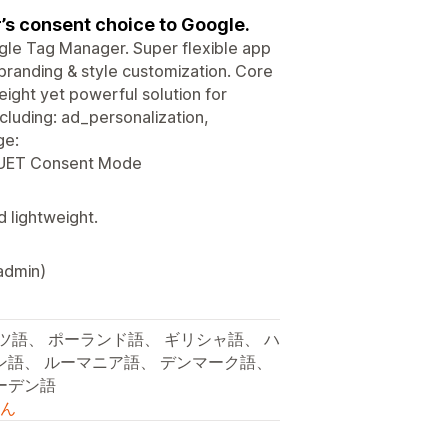
s consent choice to Google.
gle Tag Manager. Super flexible app
 branding & style customization. Core
ight yet powerful solution for
luding: ad_personalization,
​​​
 UET Consent Mode
 lightweight.
admin)
ツ語、 ポーランド語、 ギリシャ語、 ハ
ン語、 ルーマニア語、 デンマーク語、
ーデン語
ん