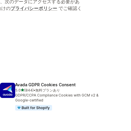
、次のデータにアクセスする必要があ
向けの
プライバシーポリシー
でご確認く
Avada GDPR Cookies Consent
5つ星中
5.0
(844)
•
無料プランあり
合計レビュー数：844件
GDPR/CCPA Compliance Cookies with GCM v2 &
Google-certified
Built for Shopify