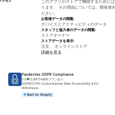
アクセス
このアプリがストアで機能するためには
ります。 その理由については、開発者
ださい。
お客様データの閲覧:
デバイスとアクティビティのデータ
スタッフと協力者のデータの閲覧:
ストアオーナー
ストアデータを表示:
注文、 オンラインストア
詳細を見る
Pandectes GDPR Compliance
5つ星中
5.0
(2,887)
•
無料プランあり
合計レビュー数：2887件
GDPR/CCPA Cookie Banner, Web Accessibility & EU
Withdrawal
Built for Shopify