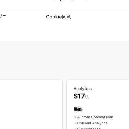
リー
Cookie同意
表示オプション
カスタムCSS
優先設定セレクター
カ
プライバシーのコンプライアンス
アクセシビリティのコンプライアンス
Cookieスキャナー
規則
GDPR
Analytics
$17
/月
機能
All from Consent Plan
Consent Analytics