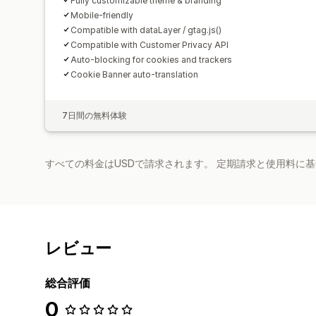
Fully customizable theme & branding
Mobile-friendly
Compatible with dataLayer / gtag.js()
Compatible with Customer Privacy API
Auto-blocking for cookies and trackers
Cookie Banner auto-translation
7日間の無料体験
すべての料金はUSDで請求されます。 定期請求と使用料に
レビュー
総合評価
0