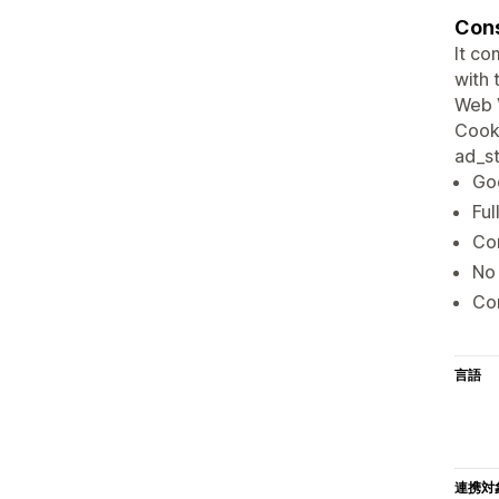
Cons
It co
with 
Web V
Cooki
ad_st
Go
Ful
Cor
No 
Con
言語
連携対