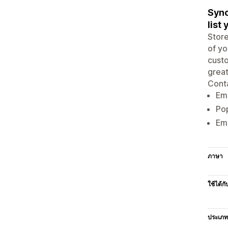
Sync
list 
Store
of yo
custo
great
Conta
Ema
Po
Em
ภาษา
ใช้ได้กั
ประเภท