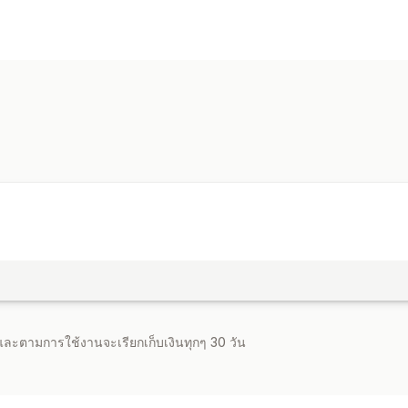
ประเภทแคมเปญ
แคมเปญอีเมล
จดหมายข่าว
แบบฟอร์ม
การจัดการแคมเปญ
เครื่องมือแก้ไข
รายชื่อการจัดเก็บสำหรับ
จำและตามการใช้งานจะเรียกเก็บเงินทุกๆ 30 วัน