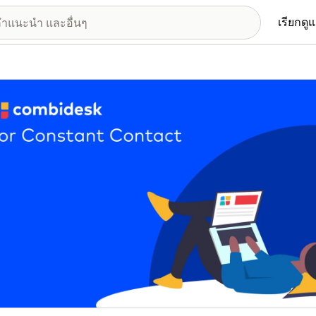
เรียกดู
อรีรูปภาพที่แสดง