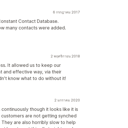
6 กรกฎาคม 2017
 Constant Contact Database.
n how many contacts were added.
2 พฤศจิกายน 2018
ss. It allowed us to keep our
t and effective way, via their
n't know what to do without it!
2 มกราคม 2020
ontinuously though it looks like it is
 customers are not getting synched
 They are also horribly slow to help