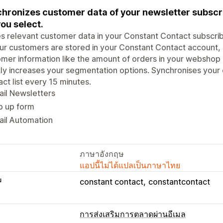
hronizes customer data of your newsletter subscr
you select.
s relevant customer data in your Constant Contact subscribe
ur customers are stored in your Constant Contact account, 
mer information like the amount of orders in your webshop 
ly increases your segmentation options. Synchronises your
ct list every 15 minutes.
il Newsletters
p up form
ail Automation
ภาษาอังกฤษ
แอปนี้ไม่ได้แปลเป็นภาษาไทย
บ
constant contact
constantcontact
การส่งเสริมการตลาดผ่านอีเมล