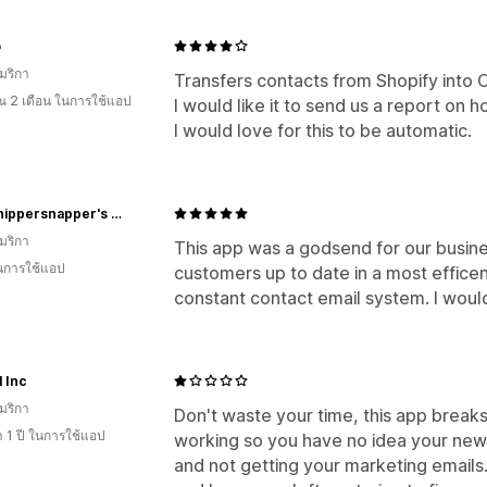
o
มริกา
Transfers contacts from Shopify into
 2 เดือน ในการใช้แอป
I would like it to send us a report o
I would love for this to be automatic.
Old Whippersnapper's Natural Handmade Manly Soaps
มริกา
This app was a godsend for our busine
ในการใช้แอป
customers up to date in a most efficen
constant contact email system. I would
 Inc
มริกา
Don't waste your time, this app breaks c
 1 ปี ในการใช้แอป
working so you have no idea your new
and not getting your marketing emails.