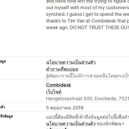
and have now left me trying to figure o
out myself with most of my customers
synched. I guess I get to spend the we
thanks to Tim Van at Combidesk that p
week ago. DO NOT TRUST THESE GUY
อมูล
นโยบายความเป็นส่วนตัว
คำถามที่พบบ่อย
ผู้พัฒนารายนี้ไม่มีการช่วยเหลือโดยตรง
า
Combidesk
เว็บไซต์
Hengelosestraat 500, Enschede, 752
แล้ว
5 พฤษภาคม 2016
าถึงข้อมูล
แอปนี้ต้องมีสิทธิ์เข้าถึงข้อมูลต่อไปนี้เพ
นโยบายความเป็นส่วนตัว
ของนักพัฒนา