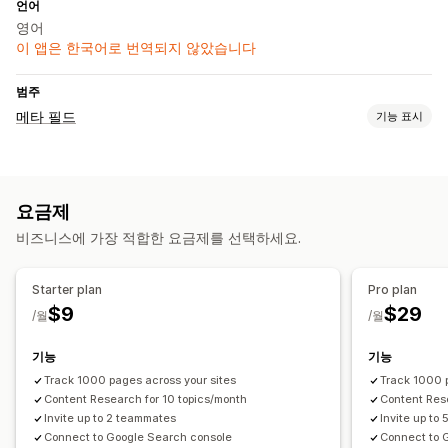
언어
영어
이 앱은 한국어로 번역되지 않았습니다
범주
메타 필드
기능 표시
메타필드 유형
컬렉션
페이지
제품
블로그
이형 상품
메타 객체
텍스트
요금제
관리 도구
비즈니스에 가장 적합한 요금제를 선택하세요.
데이터 가져오기 및 내보내기
데이터 동기화
메타필드 편집기
Starter plan
Pro plan
$9
$29
/월
/월
기능
기능
Track 1000 pages across your sites
Track 1000 
Content Research for 10 topics/month
Content Res
Invite up to 2 teammates
Invite up to
Connect to Google Search console
Connect to 