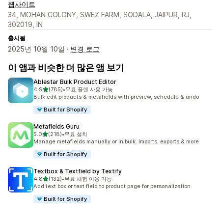
웹사이트
34, MOHAN COLONY, SWEZ FARM, SODALA, JAIPUR, RJ,
302019, IN
출시됨
2025년 10월 10일 ·
변경 로그
이 앱과 비슷한 더 많은 앱 보기
Ablestar Bulk Product Editor
별 5개 중
4.9
(785)
•
무료 플랜 사용 가능
총 리뷰 785개
Bulk edit products & metafields with preview, schedule & undo
Built for Shopify
Metafields Guru
별 5개 중
5.0
(218)
•
무료 설치
총 리뷰 218개
Manage metafields manually or in bulk. Imports, exports & more
Built for Shopify
Textbox & Textfield by Textify
별 5개 중
4.8
(132)
•
무료 체험 이용 가능
총 리뷰 132개
Add text box or text field to product page for personalization
Built for Shopify