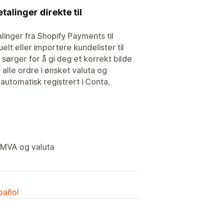
alinger direkte til
linger fra Shopify Payments til
lt eller importere kundelister til
ørger for å gi deg et korrekt bilde
e alle ordre i ønsket valuta og
 automatisk registrert i Conta.
g MVA og valuta
spañol