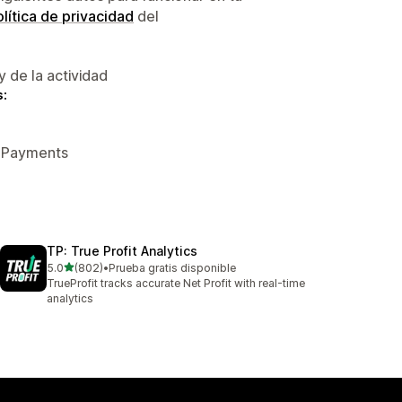
lítica de privacidad
del
y de la actividad
s:
y Payments
TP: True Profit Analytics
de 5 estrellas
5.0
(802)
•
Prueba gratis disponible
802 reseñas en total
TrueProfit tracks accurate Net Profit with real-time
analytics