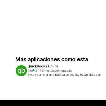
Más aplicaciones como esta
QuickBooks Online
de 5 estrellas
4.8
(3,173)
•
Instalación gratuita
3173 reseñas en total
Sync your retail and B2B sales activity to QuickBooks