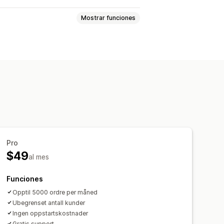
Mostrar funciones
s
Impuesto sobre las ventas
 y cambios
enciones fiscales
Múltiples tiendas
Pro
agos
Clientes
$49
al mes
Funciones
Opptil 5000 ordre per måned
Ubegrenset antall kunder
Ingen oppstartskostnader
Gratis support