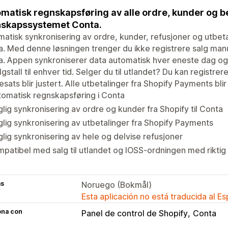
matisk regnskapsføring av alle ordre, kunder og bet
skapssystemet Conta.
atisk synkronisering av ordre, kunder, refusjoner og utbeta
. Med denne løsningen trenger du ikke registrere salg manue
. Appen synkroniserer data automatisk hver eneste dag og s
lgstall til enhver tid. Selger du til utlandet? Du kan registrer
esats blir justert. Alle utbetalinger fra Shopify Payments blir
omatisk regnskapsføring i Conta
lig synkronisering av ordre og kunder fra Shopify til Conta
lig synkronisering av utbetalinger fra Shopify Payments
lig synkronisering av hele og delvise refusjoner
patibel med salg til utlandet og IOSS-ordningen med rikti
as
Noruego (Bokmål)
Esta aplicación no está traducida al E
ona con
Panel de control de Shopify
Conta