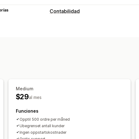
orías
Contabilidad
Informes financieros
Ingresos y saldo
Ventas y reembolso
Seguimiento de gastos
Devoluciones
Operaciones financieras
Facturación
Deducciones fiscales
Ex
Múltiples monedas
Sincronización de datos automatizada
Medium
Detalles del pedido
Transacciones
P
$29
al mes
Importación de datos históricos
Funciones
Opptil 500 ordre per måned
Ubegrenset antall kunder
Ingen oppstartskostnader
Gratis support