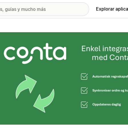
Explorar aplic
ía de imágenes destacadas