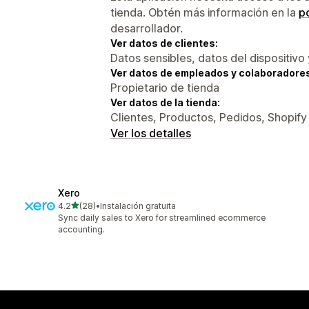
tienda. Obtén más información en la
po
desarrollador.
Ver datos de clientes:
Datos sensibles, datos del dispositivo 
Ver datos de empleados y colaboradore
Propietario de tienda
Ver datos de la tienda:
Clientes, Productos, Pedidos, Shopif
Ver los detalles
Xero
de 5 estrellas
4.2
(28)
•
Instalación gratuita
28 reseñas en total
Sync daily sales to Xero for streamlined ecommerce
accounting.