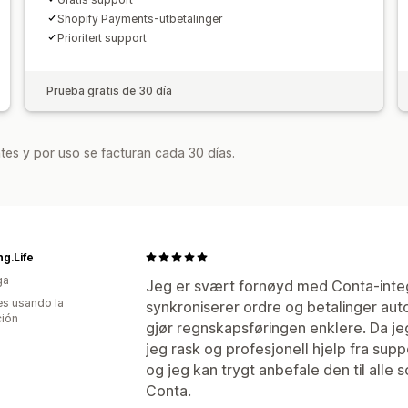
Shopify Payments-utbetalinger
Prioritert support
Prueba gratis de 30 día
tes y por uso se facturan cada 30 días.
g.Life
ga
Jeg er svært fornøyd med Conta-integ
s usando la
synkroniserer ordre og betalinger aut
ción
gjør regnskapsføringen enklere. Da j
jeg rask og profesjonell hjelp fra supp
og jeg kan trygt anbefale den til all
Conta.