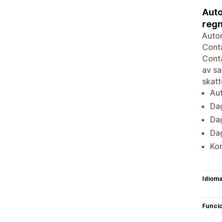
Auto
regn
Autom
Conta
Conta
av sa
skatt
Aut
Dag
Dag
Dag
Kom
Idiom
Funci