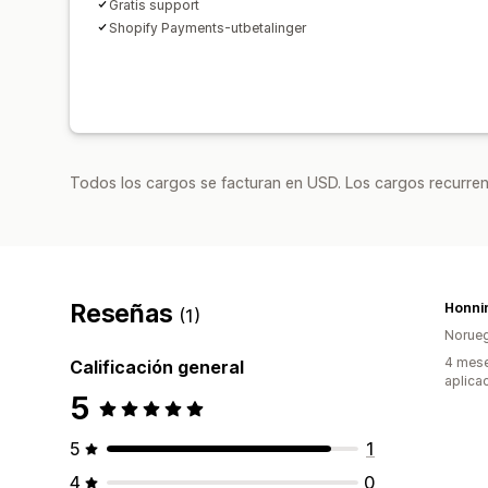
Gratis support
Shopify Payments-utbetalinger
Todos los cargos se facturan en USD. Los cargos recurren
Reseñas
Honnin
(1)
Norue
4 mese
Calificación general
aplica
5
5
1
4
0