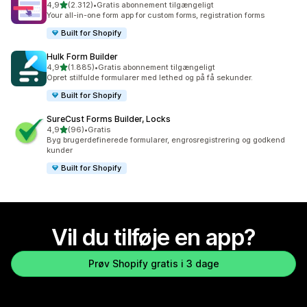
ud af 5 stjerner
4,9
(2.312)
•
Gratis abonnement tilgængeligt
2312 anmeldelser i alt
Your all-in-one form app for custom forms, registration forms
Built for Shopify
Hulk Form Builder
ud af 5 stjerner
4,9
(1.885)
•
Gratis abonnement tilgængeligt
1885 anmeldelser i alt
Opret stilfulde formularer med lethed og på få sekunder.
Built for Shopify
SureCust Forms Builder, Locks
ud af 5 stjerner
4,9
(96)
•
Gratis
96 anmeldelser i alt
Byg brugerdefinerede formularer, engrosregistrering og godkend
kunder
Built for Shopify
Vil du tilføje en app?
Prøv Shopify gratis i 3 dage