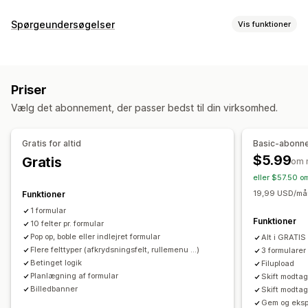
Formulartyper
Spørgeundersøgelser
Vis funktioner
Apps
Bookinger
Kontakter
Tilpasset
Feedback
Tilpasning af formular
Filupload
Flere trin
Ordrer
Pop op-vinduer
Pristilbud
Betinget logik
Tilpassede stile
Træk og slip-editor
Registreringer
Spørgeundersøgelser
Engros
Priser
Integrerede formularer
Filupload
Skabeloner
Flere sider
Tilpasning
Vælg det abonnement, der passer bedst til din virksomhed.
Pop op-vinduer
Redigering i realtid
Planlægning
Træk og slip-editor
Skrifttype og farve
Tilpassede felter
Flere sprog
Tilpasset CSS
Integrerede formularer
Flere sprog
Gratis for altid
Basic-abonn
Spørgeundersøgelsestyper
Betinget logik
GDPR-afkrydsningsfelt
$5.99
Gratis
om 
Kundetilfredshed
Markedsundersøgelse
eller $57.50 o
Datastyring
Produktfeedback
Tildeling
19,99 USD/mån
Funktioner
Automatisk synkronisering
Dataeksport
Kontrolpanel
1 formular
Administration af indsendelser
Formularbegrænsninger
Historik
Analyser
CAPTCHA
Funktioner
10 felter pr. formular
Mail
Dataeksport
Analyser
Kundesegmenter
CAPTCHA
Pop op, boble eller indlejret formular
Alt i GRATIS
Flere felttyper (afkrydsningsfelt, rullemenu ...)
3 formularer
Betinget logik
Filupload
Planlægning af formular
Skift modtag
Billedbanner
Skift modta
Gem og eksp