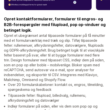
Opret kontaktformularer, formularer til engros- og
B2B-forespørgsler med filupload, pop op-vinduer og
betinget logik.
Opret et ubegrænset antal tilpassede formularer på få minutter
med et formularværktøj med træk og slip. Tilføj tilpassede
felter: rullemenuer, afkrydsningsfelter, datovælgere, filuploads
og GDPR-afkrydsningsfelt. Brug betinget logik til at vise/skjule
felter baseret på svar, eller til at bygge formularer med flere
trin. Design formularer med tilpasset CSS, indlejr dem på siden,
som en pop op eller boble – mobilvenlige. Bloker spam med
reCAPTCHA, send autosvar via e-mail, spor analyser for
indsendelser, og eksportér til CSV. Integreres med Klaviyo,
Mailchimp, Omnisend og Shopify Flow.
Over 20 formularskabeloner: kontakt os, engros, tilmelding,
spørgeskema og feedback
Tilpassede felter: filupload, billedvalg, rullemenu,
afkrydsningsfelt og datovælger
Indlejr formularer på siden, eller vis dem som pop op og