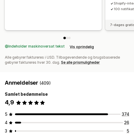
Shopify-inte
100 notifika
7-dages grati
Indeholder maskinoversat tekst
Vis oprindelig
Alle gebyrer faktureres i USD. Tilbagevendende og brugsbaserede
gebyrer faktureres hver 30. dag.
Se alle prismuligheder
Anmeldelser
(409)
Samlet bedømmelse
4,9
5
374
4
26
3
5