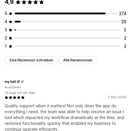
4,9
5
374
4
26
3
5
2
2
1
2
Eine Rezension schreiben
Alle Rezensionen
my ball iD
Australien
13 tage mit der App
7. Mai 2026
Quality support when it matters! Not only does the app do
everything I need, the team was able to help resolve an issue I
had which impacted my workflow dramatically at the time, and
restored functionality quickly that enabled my business to
continue operate efficiently.