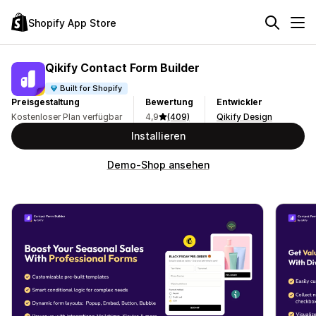
Shopify App Store
Qikify Contact Form Builder
Built for Shopify
Preisgestaltung
Bewertung
Entwickler
Kostenloser Plan verfügbar
4,9
(409)
Qikify Design
Installieren
Demo-Shop ansehen