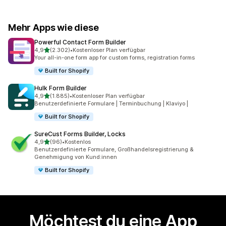
Mehr Apps wie diese
Powerful Contact Form Builder
von 5 Sternen
4,9
(2.302)
•
Kostenloser Plan verfügbar
2302 Rezensionen insgesamt
Your all-in-one form app for custom forms, registration forms
Built for Shopify
Hulk Form Builder
von 5 Sternen
4,9
(1.885)
•
Kostenloser Plan verfügbar
1885 Rezensionen insgesamt
Benutzerdefinierte Formulare | Terminbuchung | Klaviyo |
Built for Shopify
SureCust Forms Builder, Locks
von 5 Sternen
4,9
(96)
•
Kostenlos
96 Rezensionen insgesamt
Benutzerdefinierte Formulare, Großhandelsregistrierung &
Genehmigung von Kund:innen
Built for Shopify
Möchtest du eine App