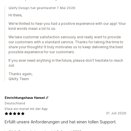
Qikify Design hat geantwortet 7. Mai 2026
Hi there,
We're thrilled to hear you had a positive experience with our app! Your
kind words mean a lot to us.
We take customer satisfaction seriously and really want to provide
our customers with a standard service. Thanks for taking the time to
share your thoughts! It truly motivates us to keep delivering the best
possible experience for our customers.
If you ever need anything in the future, please don't hesitate to reach
out.
Thanks again,
Qikify Team
Einrichtungshaus Hansel
Deutschland
Etwa ein monat mit der App
31. Juli 2026
Erfüllt unsere Anforderungen und hat einen tollen Support.