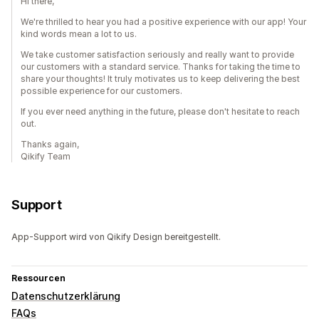
Hi there,
We're thrilled to hear you had a positive experience with our app! Your
kind words mean a lot to us.
We take customer satisfaction seriously and really want to provide
our customers with a standard service. Thanks for taking the time to
share your thoughts! It truly motivates us to keep delivering the best
possible experience for our customers.
If you ever need anything in the future, please don't hesitate to reach
out.
Thanks again,
Qikify Team
Support
App-Support wird von Qikify Design bereitgestellt.
Ressourcen
Datenschutzerklärung
FAQs