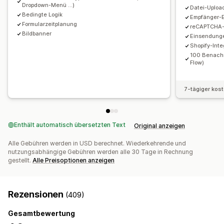
Formulargrenzen
Verlauf
Analysen
CAPTCHA
Dropdown-Menü ...)
Datei-Uploa
Bedingte Logik
Empfänger-E
Formularzeitplanung
reCAPTCHA-
Bildbanner
Einsendunge
Shopify-Inte
100 Benachr
Flow)
7-tägiger kos
Enthält automatisch übersetzten Text
Original anzeigen
Alle Gebühren werden in USD berechnet. Wiederkehrende und
nutzungsabhängige Gebühren werden alle 30 Tage in Rechnung
gestellt.
Alle Preisoptionen anzeigen
Rezensionen
(409)
Gesamtbewertung