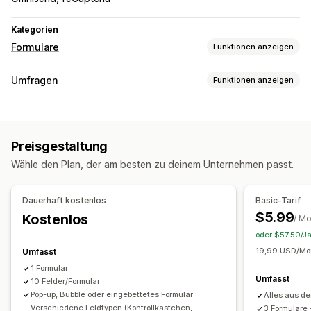
Kategorien
Formulare
Funktionen anzeigen
Formulararten
Umfragen
Funktionen anzeigen
Apps
Buchungen
Kontakte
Benutzerdefiniert
Feedback
Formularanpassung
Datei-Upload
Mehrstufig
Bestellungen
Pop-ups
Bedingte Logik
Benutzerdefinierte Stile
Kostenvoranschläge
Registrierungen
Umfragen
Preisgestaltung
Drag-&-Drop-Editor
Eingebettete Formulare
Großhandel
Wähle den Plan, der am besten zu deinem Unternehmen passt.
Datei-Upload
Vorlagen
Mehrere Seiten
Popups
Anpassung
Echtzeit-Bearbeitung
Planung
Mehrere Sprachen
Drag-&-Drop-Editor
Schriftart und Farbe
Dauerhaft kostenlos
Basic-Tarif
Umfragearten
Benutzerdefinierte Felder
Benutzerdefinierte CSS
$5.99
Kostenlos
/ M
Kundenzufriedenheit
Marktforschung
Produkt-Feedback
Eingebettete Formulare
Mehrere Sprachen
oder $57.50/Ja
Zuordnung
Bedingte Logik
Kontrollkästchen für DSGVO
19,99 USD/Mon
Umfasst
1 Formular
Verwaltung von Einreichungen
Datenmanagement
Umfasst
10 Felder/Formular
E-Mail
Datenexport
Analysen
Kundensegmente
Automatische Synchronisierung
Datenexport
Dashboard
Pop-up, Bubble oder eingebettetes Formular
Alles aus de
CAPTCHA
Verschiedene Feldtypen (Kontrollkästchen,
3 Formulare