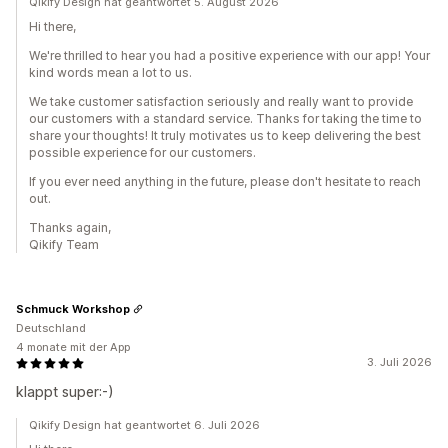
Qikify Design hat geantwortet 5. August 2026
Hi there,
We're thrilled to hear you had a positive experience with our app! Your
kind words mean a lot to us.
We take customer satisfaction seriously and really want to provide
our customers with a standard service. Thanks for taking the time to
share your thoughts! It truly motivates us to keep delivering the best
possible experience for our customers.
If you ever need anything in the future, please don't hesitate to reach
out.
Thanks again,
Qikify Team
Schmuck Workshop
Deutschland
4 monate mit der App
3. Juli 2026
klappt super:-)
Qikify Design hat geantwortet 6. Juli 2026