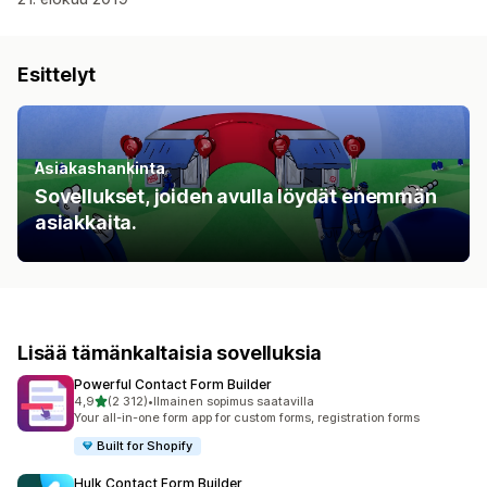
Esittelyt
Asiakashankinta
Sovellukset, joiden avulla löydät enemmän
asiakkaita.
Lisää tämänkaltaisia sovelluksia
Powerful Contact Form Builder
/ 5 tähteä
4,9
(2 312)
•
Ilmainen sopimus saatavilla
2312 arvostelua yhteensä
Your all-in-one form app for custom forms, registration forms
Built for Shopify
Hulk Contact Form Builder