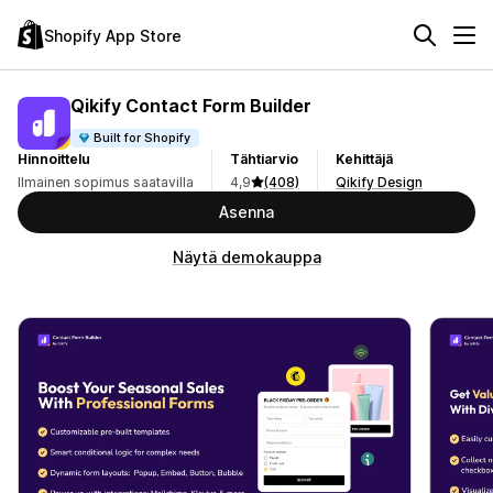
Shopify App Store
Qikify Contact Form Builder
Built for Shopify
Hinnoittelu
Tähtiarvio
Kehittäjä
Ilmainen sopimus saatavilla
4,9
(408)
Qikify Design
Asenna
Näytä demokauppa