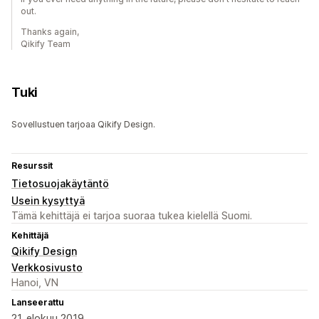
out.
Thanks again,
Qikify Team
Tuki
Sovellustuen tarjoaa Qikify Design.
Resurssit
Tietosuojakäytäntö
Usein kysyttyä
Tämä kehittäjä ei tarjoa suoraa tukea kielellä Suomi.
Kehittäjä
Qikify Design
Verkkosivusto
Hanoi, VN
Lanseerattu
21. elokuu 2019