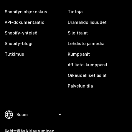
Shopifyn ohjekeskus
Tietoja
API-dokumentaatio
Uramahdollisuudet
Shopify-yhteisö
Sijoittajat
Shopify-blogi
Lehdistö ja media
Tutkimus
Kumppanit
Affiliate-kumppanit
Oikeudelliset asiat
Palvelun tila
Kehittäjän kirjautuminen