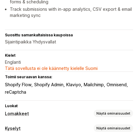
forms & scheduling
Track submissions with in-app analytics, CSV export & email
marketing sync
Suosittu samankaltaisissa kaupoissa
Sijaintipaikka Yhdysvallat
Kielet
Englanti
Tätä sovellusta ei ole käännetty kielelle Suomi
Toimii seuraavan kanssa:
Shopify Flow
Shopify Admin
Klaviyo
Mailchimp
Omnisend
reCaptcha
Luokat
Lomakkeet
Näytä ominaisuudet
Lomaketyypit
Kyselyt
Näytä ominaisuudet
Sovellukset
Varaukset
Yhteystiedot
Mukautettu