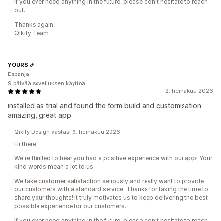
If you ever need anything in the future, please don't hesitate to reach
out.
Thanks again,
Qikify Team
YOURS
Espanja
9 päivää sovelluksen käyttöä
2. heinäkuu 2026
installed as trial and found the form build and customisation
amazing, great app.
Qikify Design vastasi 6. heinäkuu 2026
Hi there,
We're thrilled to hear you had a positive experience with our app! Your
kind words mean a lot to us.
We take customer satisfaction seriously and really want to provide
our customers with a standard service. Thanks for taking the time to
share your thoughts! It truly motivates us to keep delivering the best
possible experience for our customers.
If you ever need anything in the future, please don't hesitate to reach