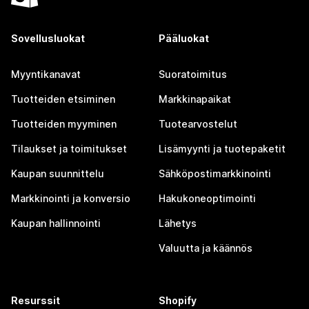
Sovellusluokat
Pääluokat
Myyntikanavat
Suoratoimitus
Tuotteiden etsiminen
Markkinapaikat
Tuotteiden myyminen
Tuotearvostelut
Tilaukset ja toimitukset
Lisämyynti ja tuotepaketit
Kaupan suunnittelu
Sähköpostimarkkinointi
Markkinointi ja konversio
Hakukoneoptimointi
Kaupan hallinnointi
Lähetys
Valuutta ja käännös
Resurssit
Shopify