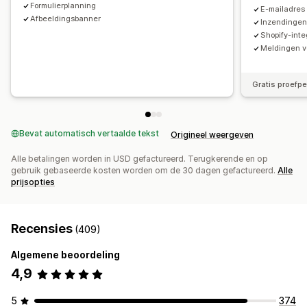
Formulierplanning
E-mailadres
Afbeeldingsbanner
Inzendingen
Shopify-inte
Meldingen v
Gratis proefp
Bevat automatisch vertaalde tekst
Origineel weergeven
Alle betalingen worden in USD gefactureerd. Terugkerende en op
gebruik gebaseerde kosten worden om de 30 dagen gefactureerd.
Alle
prijsopties
Recensies
(409)
Algemene beoordeling
4,9
5
374