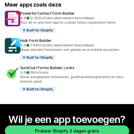
Meer apps zoals deze
Powerful Contact Form Builder
van 5 sterren
4,9
(2.302)
•
Gratis abonnement beschikbaar
2302 recensies in totaal
Your all-in-one form app for custom forms, registration forms
Built for Shopify
Hulk Form Builder
van 5 sterren
4,9
(1.885)
•
Gratis abonnement beschikbaar
1885 recensies in totaal
Maak stijlvolle formulieren met gemak en in enkele seconden.
Built for Shopify
SureCust Forms Builder, Locks
van 5 sterren
4,9
(96)
•
Gratis
96 recensies in totaal
Bouw aangepaste formulieren, groothandelsregistraties en keur
klanten goed
Built for Shopify
Wil je een app toevoegen?
Probeer Shopify 3 dagen gratis