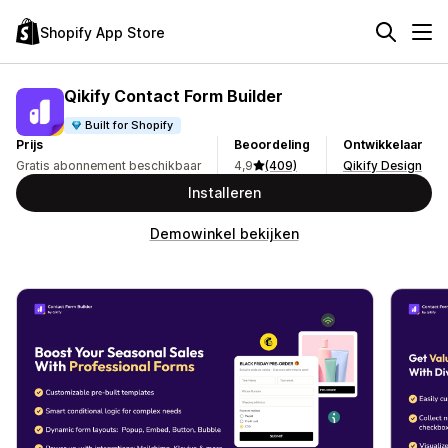
Shopify App Store
Qikify Contact Form Builder
Built for Shopify
Prijs
Beoordeling
Ontwikkelaar
Gratis abonnement beschikbaar
4,9
(409)
Qikify Design
Installeren
Demowinkel bekijken