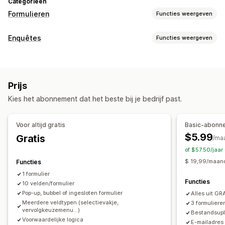
Categorieën
Formulieren
Functies weergeven
Formuliertypen
Enquêtes
Functies weergeven
Aanmeldingen
Boekingen
Contact
Aangepast
Feedback
Formulieraanpassing
Bestanden uploaden
Meerdere stappen
Bestellingen
Voorwaardelijke logica
Aangepaste stijlen
Pop-ups
Prijsaanvragen
Registraties
Enquêtes
Prijs
Drag-and-drop-editor
Ingesloten formulieren
Groothandel
Kies het abonnement dat het beste bij je bedrijf past.
Bestanden uploaden
Templates
Meerdere pagina's
Aanpassing
Pop-ups
Realtime bewerking
Planning
Meerdere talen
Drag-and-drop-editor
Lettertype en kleur
Voor altijd gratis
Basic-abonn
Enquêtetypen
Aangepaste velden
Aangepaste CSS
$5.99
Gratis
/ma
Klanttevredenheid
Marktonderzoek
Productfeedback
Ingesloten formulieren
Meerdere talen
of $57.50/jaa
Toewijzing
Voorwaardelijke logica
$ 19,99/maand
Functies
Selectievakje gegevensbescherming
1 formulier
Indieningsbeheer
Functies
10 velden/formulier
E-mail
Gegevensexport
Analytics
Klantsegmenten
Gegevensbeheer
Pop-up, bubbel of ingesloten formulier
Alles uit GR
CAPTCHA
Meerdere veldtypen (selectievakje,
3 formuliere
Automatische synchronisatie
Gegevensexport
Dashboard
vervolgkeuzemenu...)
Bestandsup
Formulierlimieten
Geschiedenis
Analytics
CAPTCHA
Voorwaardelijke logica
E-mailadres