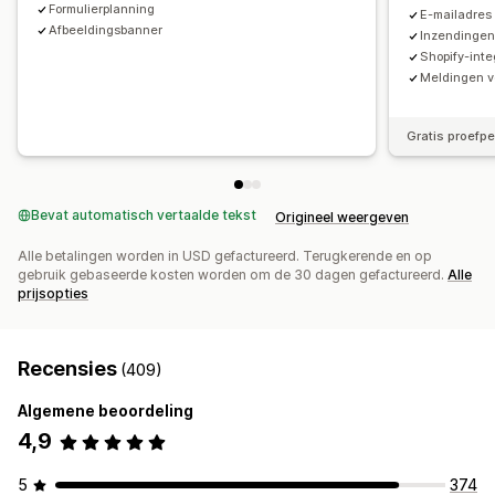
Formulierplanning
E-mailadres
Afbeeldingsbanner
Inzendingen
Shopify-inte
Meldingen v
Gratis proefp
Bevat automatisch vertaalde tekst
Origineel weergeven
Alle betalingen worden in USD gefactureerd. Terugkerende en op
gebruik gebaseerde kosten worden om de 30 dagen gefactureerd.
Alle
prijsopties
Recensies
(409)
Algemene beoordeling
4,9
5
374