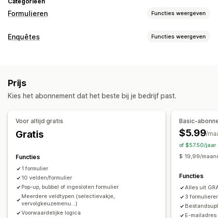
Categorieën
Formulieren
Functies weergeven
Formuliertypen
Enquêtes
Functies weergeven
Aanmeldingen
Boekingen
Contact
Aangepast
Feedback
Formulieraanpassing
Bestanden uploaden
Meerdere stappen
Bestellingen
Voorwaardelijke logica
Aangepaste stijlen
Pop-ups
Prijsaanvragen
Registraties
Enquêtes
Prijs
Drag-and-drop-editor
Ingesloten formulieren
Groothandel
Kies het abonnement dat het beste bij je bedrijf past.
Bestanden uploaden
Templates
Meerdere pagina's
Aanpassing
Pop-ups
Realtime bewerking
Planning
Meerdere talen
Drag-and-drop-editor
Lettertype en kleur
Voor altijd gratis
Basic-abonn
Enquêtetypen
Aangepaste velden
Aangepaste CSS
$5.99
Gratis
/ma
Klanttevredenheid
Marktonderzoek
Productfeedback
Ingesloten formulieren
Meerdere talen
of $57.50/jaa
Toewijzing
Voorwaardelijke logica
$ 19,99/maand
Functies
Selectievakje gegevensbescherming
1 formulier
Indieningsbeheer
Functies
10 velden/formulier
E-mail
Gegevensexport
Analytics
Klantsegmenten
Gegevensbeheer
Pop-up, bubbel of ingesloten formulier
Alles uit GR
CAPTCHA
Meerdere veldtypen (selectievakje,
3 formuliere
Automatische synchronisatie
Gegevensexport
Dashboard
vervolgkeuzemenu...)
Bestandsup
Formulierlimieten
Geschiedenis
Analytics
CAPTCHA
Voorwaardelijke logica
E-mailadres