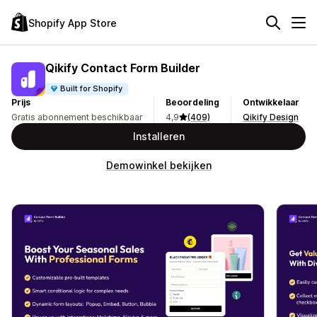
Shopify App Store
Qikify Contact Form Builder
Built for Shopify
Prijs
Beoordeling
Ontwikkelaar
Gratis abonnement beschikbaar
4,9
(409)
Qikify Design
Installeren
Demowinkel bekijken