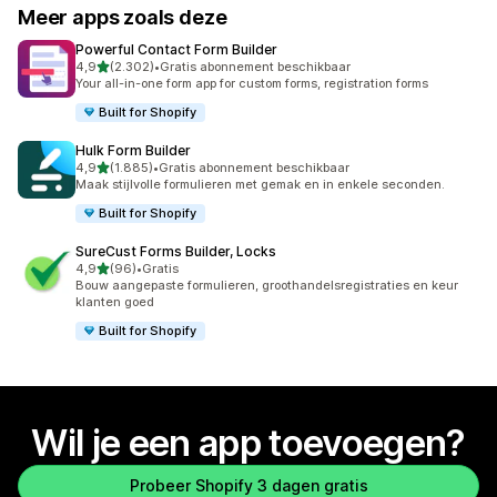
Meer apps zoals deze
Powerful Contact Form Builder
van 5 sterren
4,9
(2.302)
•
Gratis abonnement beschikbaar
2302 recensies in totaal
Your all-in-one form app for custom forms, registration forms
Built for Shopify
Hulk Form Builder
van 5 sterren
4,9
(1.885)
•
Gratis abonnement beschikbaar
1885 recensies in totaal
Maak stijlvolle formulieren met gemak en in enkele seconden.
Built for Shopify
SureCust Forms Builder, Locks
van 5 sterren
4,9
(96)
•
Gratis
96 recensies in totaal
Bouw aangepaste formulieren, groothandelsregistraties en keur
klanten goed
Built for Shopify
Wil je een app toevoegen?
Probeer Shopify 3 dagen gratis