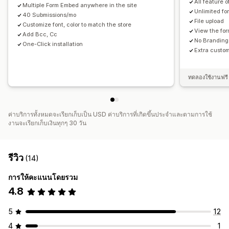
All feature o
Multiple Form Embed anywhere in the site
Unlimited fo
40 Submissions/mo
File upload
Customize font, color to match the store
View the fo
Add Bcc, Cc
No Branding
One-Click installation
Extra custom
ทดลองใช้งานฟรี 
ค่าบริการทั้งหมดจะเรียกเก็บเป็น USD ค่าบริการที่เกิดขึ้นประจำและตามการใช้
งานจะเรียกเก็บเงินทุกๆ 30 วัน
รีวิว
(14)
การให้คะแนนโดยรวม
4.8
5
12
4
1