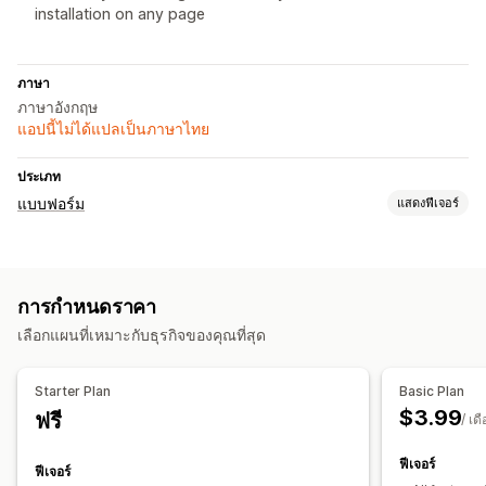
installation on any page
ภาษา
ภาษาอังกฤษ
แอปนี้ไม่ได้แปลเป็นภาษาไทย
ประเภท
แบบฟอร์ม
แสดงฟีเจอร์
ประเภทแบบฟอร์ม
แอปพลิเคชัน
รายชื่อผู้ติดต่อ
ความคิดเห็น
การอัปโหลดไฟล์
การกำหนดราคา
การปรับแต่ง
เลือกแผนที่เหมาะกับธุรกิจของคุณที่สุด
แบบอักษรและสี
CSS ที่กำหนดเอง
แบบฟอร์มที่ฝัง
เทมเพลตอีเมล
การจัดการข้อมูล
Starter Plan
Basic Plan
$3.99
ฟรี
การตอบกลับอีเมล
แดชบอร์ด
/ เด
ฟีเจอร์
ฟีเจอร์