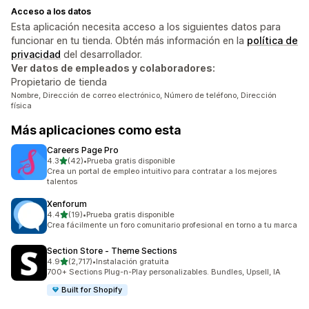
Acceso a los datos
Esta aplicación necesita acceso a los siguientes datos para
funcionar en tu tienda. Obtén más información en la
política de
privacidad
del desarrollador.
Ver datos de empleados y colaboradores:
Propietario de tienda
Nombre, Dirección de correo electrónico, Número de teléfono, Dirección
física
Más aplicaciones como esta
Careers Page Pro
de 5 estrellas
4.3
(42)
•
Prueba gratis disponible
42 reseñas en total
Crea un portal de empleo intuitivo para contratar a los mejores
talentos
Xenforum
de 5 estrellas
4.4
(19)
•
Prueba gratis disponible
19 reseñas en total
Crea fácilmente un foro comunitario profesional en torno a tu marca
Section Store ‑ Theme Sections
de 5 estrellas
4.9
(2,717)
•
Instalación gratuita
2717 reseñas en total
700+ Sections Plug-n-Play personalizables. Bundles, Upsell, IA
Built for Shopify