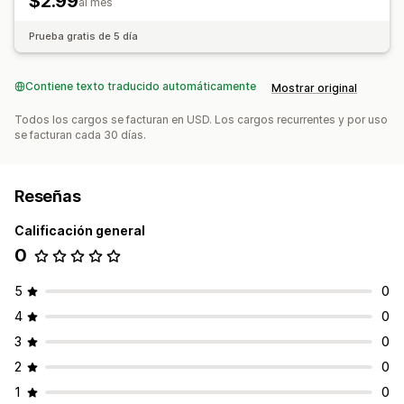
$2.99
al mes
Prueba gratis de 5 día
Contiene texto traducido automáticamente
Mostrar original
Todos los cargos se facturan en USD. Los cargos recurrentes y por uso
se facturan cada 30 días.
Reseñas
Calificación general
0
5
0
4
0
3
0
2
0
1
0