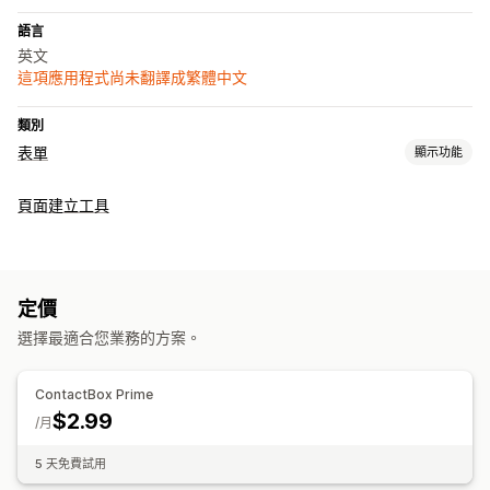
語言
英文
這項應用程式尚未翻譯成繁體中文
類別
表單
顯示功能
表單類型
頁面建立工具
聯絡資訊
自訂
自訂欄位
定價
選擇最適合您業務的方案。
ContactBox Prime
$2.99
/月
5 天免費試用