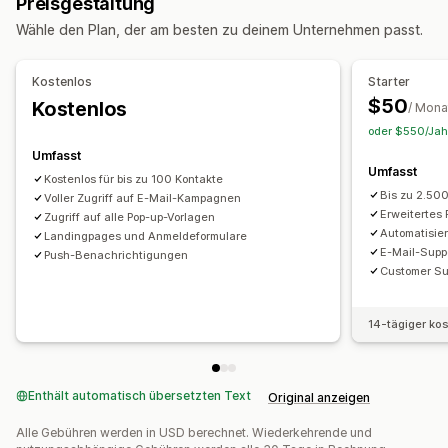
Preisgestaltung
Benutzerdefinierte Events
Flash-Verkäufe
Treueprämien
Upselling-E-Mails
Cross-Selling-E-Mails
Wähle den Plan, der am besten zu deinem Unternehmen passt.
Preisbenachrichtigungen
Produktankündigungen
Warenkorb-E-Mails
Checkout-E-Mails
Exit-Intent
Werbeaktionen
Erinnerungen
Begrüßungsnachrichten
Abgebrochener Warenkorb
​Abgebrochene Suche​
Kostenlos
Starter
Retargeting
Willkommens-E-Mails
Follow-up-E-Mails
$50
Kostenlos
/ Mona
Preissenkungs-E-Mails
Abonnentenverwaltung
oder $550/Jahr
E-Mails, wenn Produkte wieder vorrätig sind
Automatische Benachrichtigungen
Import und Export
Umfasst
Rückgewinnungs-E-Mails
Produktempfehlungen
Umfasst
Einstellungen verwalten
Geolokalisierung
Kostenlos für bis zu 100 Kontakte
Drip-Kampagnen
Umfragen
Individuelle Kampagnen
Bis zu 2.50
Abonnentenliste
Voller Zugriff auf E-Mail-Kampagnen
Opt-in
Listenbereinigung
Segmente
Erweitertes 
Zugriff auf alle Pop-up-Vorlagen
Conversion-Tracking
Engagement-Tracking
Kampagnen verwalten
Automatisie
Landingpages und Anmeldeformulare
E-Mail-Supp
Editor-Tool
Vorlagen
KI-Generierung
Individueller Code
Push-Benachrichtigungen
Customer S
Massenbearbeitung
Import und Export
E-Mail-Domains
Einholung von Einwilligungen
E-Mail-Erfassungsliste
14-tägiger ko
SMS-Erfassungsliste
Trigger und Regeln
Automatisierungen
Targeting
Geolokalisierung
Segmentierung
Tagging
Tracking
Berichterstattung
Enthält automatisch übersetzten Text
Original anzeigen
Einblicke und Tipps
Analysen
A/B-Tests
Alle Gebühren werden in USD berechnet. Wiederkehrende und
APIs und Webhooks