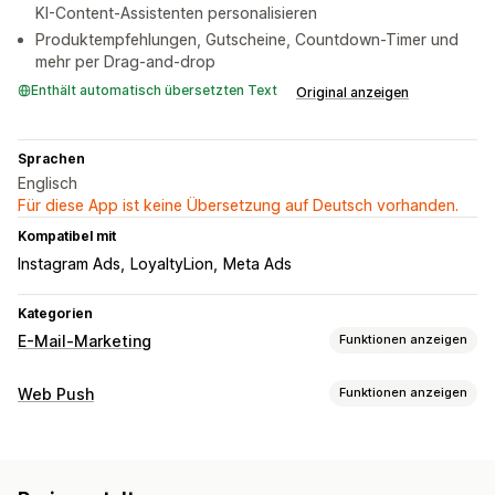
KI-Content-Assistenten personalisieren
Produktempfehlungen, Gutscheine, Countdown-Timer und
mehr per Drag-and-drop
Enthält automatisch übersetzten Text
Original anzeigen
Sprachen
Englisch
Für diese App ist keine Übersetzung auf Deutsch vorhanden.
Kompatibel mit
Instagram Ads
LoyaltyLion
Meta Ads
Kategorien
E-Mail-Marketing
Funktionen anzeigen
Kampagnentypen
Web Push
Funktionen anzeigen
E-Mail-Kampagnen
SMS-Kampagnen
Benachrichtigungsarten
Push-Benachrichtigungen
Social Media
Newsletter
Warenkorbwiederherstellung
Wieder auf Lager
Popups
Formulare
Landing Pages
Rabatte