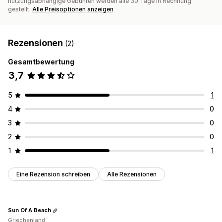
nutzungsabhängige Gebühren werden alle 30 Tage in Rechnung
gestellt.
Alle Preisoptionen anzeigen
Rezensionen
(2)
Gesamtbewertung
3,7
5
1
4
0
3
0
2
0
1
1
Eine Rezension schreiben
Alle Rezensionen
Sun Of A Beach
Griechenland