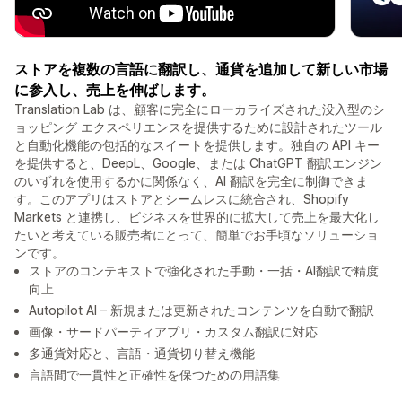
ストアを複数の言語に翻訳し、通貨を追加して新しい市場
に参入し、売上を伸ばします。
Translation Lab は、顧客に完全にローカライズされた没入型のシ
ョッピング エクスペリエンスを提供するために設計されたツール
と自動化機能の包括的なスイートを提供します。独自の API キー
を提供すると、DeepL、Google、または ChatGPT 翻訳エンジン
のいずれを使用するかに関係なく、AI 翻訳を完全に制御できま
す。このアプリはストアとシームレスに統合され、Shopify
Markets と連携し、ビジネスを世界的に拡大して売上を最大化し
たいと考えている販売者にとって、簡単でお手頃なソリューショ
ンです。
ストアのコンテキストで強化された手動・一括・AI翻訳で精度
向上
Autopilot AI – 新規または更新されたコンテンツを自動で翻訳
画像・サードパーティアプリ・カスタム翻訳に対応
多通貨対応と、言語・通貨切り替え機能
言語間で一貫性と正確性を保つための用語集