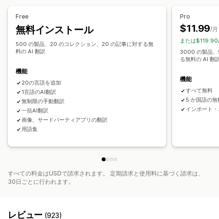
機械翻訳
翻訳の自動同期
一括翻訳
画像翻訳
手動翻訳
Free
Pro
メタフィールド翻訳
SEO翻訳
URL翻訳
用語集管理
$11.99
無料インストール
/月
自動リダイレクト
言語スイッチャー
スイッチャーデザイン
または$119.9
500 の製品、20 のコレクション、20 の記事に対する無
料の AI 翻訳
3000 の製品
る無料の AI 翻
機能
機能
20の言語を追加
すべて無料
1言語のAI翻訳
5 か国語の無料
無制限の手動翻訳
インポート・
一括AI翻訳
画像、サードパーティアプリの翻訳
用語集
すべての料金はUSDで請求されます。 定期請求と使用料に基づく請求は、
30日ごとに行われます。
レビュー
(923)