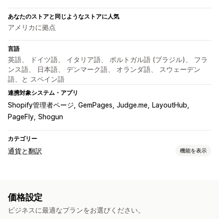
あなたのストアと同じようなストアに人気
アメリカに拠点
言語
英語、 ドイツ語、 イタリア語、 ポルトガル語 (ブラジル)、 フラ
ンス語、 日本語、 デンマーク語、 オランダ語、 スウェーデン
語、と スペイン語
連携対象システム・アプリ
Shopify管理者ページ
GemPages
Judge.me
LayoutHub
PageFly
Shogun
カテゴリー
通貨と翻訳
機能を表示
通貨換算
現地通貨でのチェックアウト
複数通貨
スイッチャーデザイン
価格設定
価格表示
ビジネスに最適なプランをお選びください。
言語翻訳