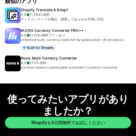
類似のアプリ
Shopify Translate & Adapt
5つ星中
4.5
(1,396)
•
無料
合計レビュー数：1396件
ストアコンテンツを翻訳・調整してあらゆる市場に対応
BUCKS Currency Converter PRO++
5つ星中
4.9
(1,133)
•
無料プランあり
合計レビュー数：1133件
Unlimited multi currency switcher by geolocation +AI Analytics
Built for Shopify
Nova: Multi Currency Converter
5つ星中
4.9
(737)
•
無料
合計レビュー数：737件
Location based customizable automatic currency convertor
使ってみたいアプリがあり
ましたか？
Shopifyを3日間無料でお試しください