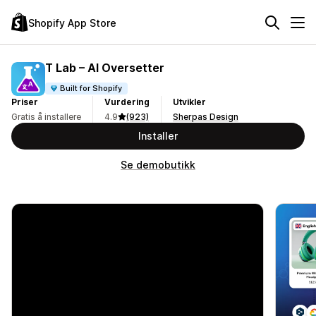
Shopify App Store
T Lab – AI Oversetter
Built for Shopify
Priser
Vurdering
Utvikler
Gratis å installere
4.9
(923)
Sherpas Design
Installer
Se demobutikk