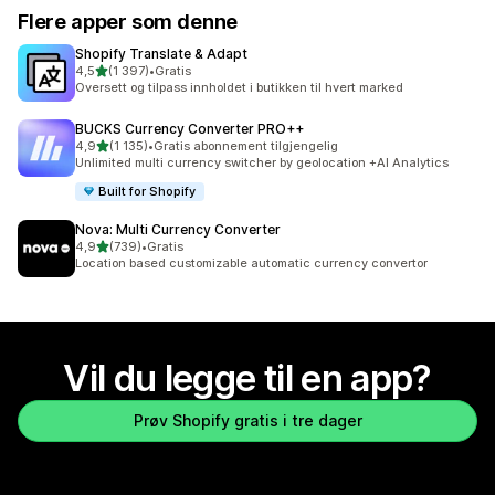
Flere apper som denne
Shopify Translate & Adapt
av 5 stjerner
4,5
(1 397)
•
Gratis
Totalt 1397 omtaler
Oversett og tilpass innholdet i butikken til hvert marked
BUCKS Currency Converter PRO++
av 5 stjerner
4,9
(1 135)
•
Gratis abonnement tilgjengelig
Totalt 1135 omtaler
Unlimited multi currency switcher by geolocation +AI Analytics
Built for Shopify
Nova: Multi Currency Converter
av 5 stjerner
4,9
(739)
•
Gratis
Totalt 739 omtaler
Location based customizable automatic currency convertor
Vil du legge til en app?
Prøv Shopify gratis i tre dager