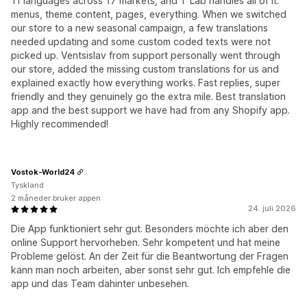
11 languages across 17 markets, and T Lab handles all of it:
menus, theme content, pages, everything. When we switched
our store to a new seasonal campaign, a few translations
needed updating and some custom coded texts were not
picked up. Ventsislav from support personally went through
our store, added the missing custom translations for us and
explained exactly how everything works. Fast replies, super
friendly and they genuinely go the extra mile. Best translation
app and the best support we have had from any Shopify app.
Highly recommended!
Vostok-World24
Tyskland
2 måneder bruker appen
24. juli 2026
Die App funktioniert sehr gut. Besonders möchte ich aber den
online Support hervorheben. Sehr kompetent und hat meine
Probleme gelöst. An der Zeit für die Beantwortung der Fragen
kann man noch arbeiten, aber sonst sehr gut. Ich empfehle die
app und das Team dahinter unbesehen.