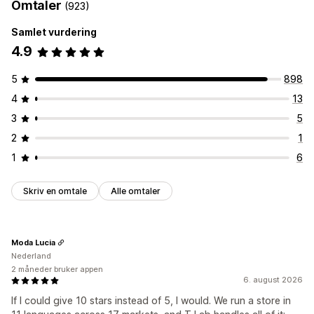
Omtaler
(923)
Samlet vurdering
4.9
5
898
4
13
3
5
2
1
1
6
Skriv en omtale
Alle omtaler
Moda Lucia
Nederland
2 måneder bruker appen
6. august 2026
If I could give 10 stars instead of 5, I would. We run a store in