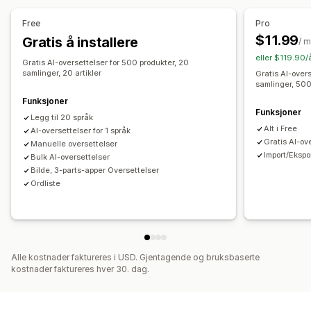
Masseoversettelse
Bildeoversettelse
Free
Pro
Manuell oversettelse
Metafelt-oversettelse
$11.99
Gratis å installere
/ 
SEO-oversettelse
URL-oversettelse
Ordlistehåndtering
eller $119.90/
Gratis AI-oversettelser for 500 produkter, 20
Automatisk omdirigering
Språkbytte
Bryterdesign
samlinger, 20 artikler
Gratis AI-over
samlinger, 500
Funksjoner
Funksjoner
Legg til 20 språk
Alt i Free
AI-oversettelser for 1 språk
Gratis AI-ov
Manuelle oversettelser
Import/Ekspo
Bulk AI-oversettelser
Bilde, 3-parts-apper Oversettelser
Ordliste
Alle kostnader faktureres i USD. Gjentagende og bruksbaserte
kostnader faktureres hver 30. dag.