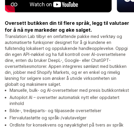
Oversett butikken din til flere språk, legg til valutaer
for å nå nye markeder og øke salget.
Translation Lab tilbyr en omfattende pakke med verktøy og
automatiserte funksjoner designet for å gi kundene en
fullstendig lokalisert og oppslukende handleopplevelse. Oppgi
din egen API-nøkkel og ha full kontroll over AI-oversettelsene
dine, enten du bruker DeepL-, Google- eller ChatGPT-
oversettelsesmotorer. Appen integreres sømløst med butikken
din, jobber med Shopify Markets, og er en enkel og rimelig
løsning for selgere som ønsker å utvide virksomheten sin
globalt og maksimere salget.
Manuelle, bulk- og AI-oversettelser med presis butikkontekst
Autopilot AI – oversetter automatisk nytt eller oppdatert
innhold
Bilde-, tredjeparts- og tilpassede oversettelser
Flervalutastøtte og språk-/valutavelger
Ordliste for konsekvens og nøyaktighet på tvers av språk