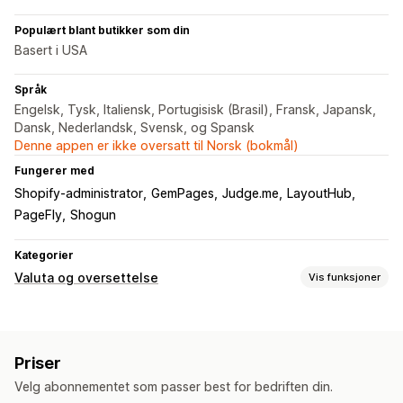
Populært blant butikker som din
Basert i USA
Språk
Engelsk, Tysk, Italiensk, Portugisisk (Brasil), Fransk, Japansk,
Dansk, Nederlandsk, Svensk, og Spansk
Denne appen er ikke oversatt til Norsk (bokmål)
Fungerer med
Shopify-administrator
GemPages
Judge.me
LayoutHub
PageFly
Shogun
Kategorier
Valuta og oversettelse
Vis funksjoner
Valutakonvertering
Lokal valuta-kasse
Multivaluta
Bryterdesign
Prisvisning
Priser
Språkoversettelse
Velg abonnementet som passer best for bedriften din.
Maskinoversettelse
Synkroniser oversettelser automatisk