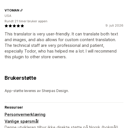
VTOMAN
USA
Rundt 21 timer bruker appen
9. juli 2026
This translator is very user-friendly. It can translate both text
and images, and also allows for custom content translation.
The technical staff are very professional and patient,
especially Todor, who has helped me a lot. I will recommend
this plugin to other store owners.
Brukerstøtte
App-støtte leveres av Sherpas Design.
Ressurser
Personvernerklæring
Vanlige spørsmål
Denne utvikleren tilbyr ikke direkte støtte på Norsk (bokmål).