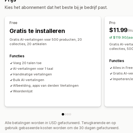
Ontwerp van wisselaar
Prijsweergave
Kies het abonnement dat het beste bij je bedrijf past.
Vertaling
Automatische vertaling
Free
Pro
Vertalingen automatisch synchroniseren
Bulkvertaling
$11.99
Gratis te installeren
/m
Vertaling van afbeeldingen
Handmatige vertaling
of $119.90/jaa
Gratis AI-vertalingen voor 500 producten, 20
Vertaling van metavelden
SEO-vertaling
URL-vertaling
collecties, 20 artikelen
Gratis AI-vert
collecties, 50
Terminologiebeheer
Auto-redirect
Taalwisselaar
Functies
Ontwerp van wisselaar
Functies
Voeg 20 talen toe
Alles in Free
AI-vertalingen voor 1 taal
Gratis AI-ve
Handmatige vertalingen
Importeren/
Bulk AI-vertalingen
Afbeelding, apps van derden Vertalingen
Woordenlijst
Alle betalingen worden in USD gefactureerd. Terugkerende en op
gebruik gebaseerde kosten worden om de 30 dagen gefactureerd.