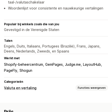
taal-/valutaschakelaar
Woordenlijst voor consistente en nauwkeurige vertalingen
Populair bij winkels zoals die van jou
Gevestigd in de Verenigde Staten
Talen
Engels, Duits, Italiaans, Portugees (Brazilië), Frans, Japans,
Deens, Nederlands, Zweeds, en Spaans
Werkt met
Shopify-beheercentrum
GemPages
Judge.me
LayoutHub
PageFly
Shogun
Categorieën
Valuta en vertaling
Functies weergeven
Valutaconversie
Checkout in lokale valuta
Meerdere valuta's
Prijs