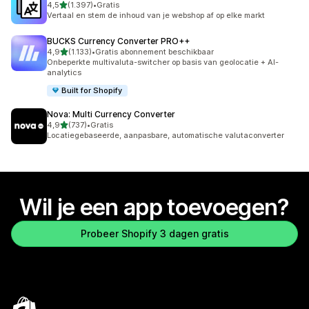
van 5 sterren
4,5
(1.397)
•
Gratis
1397 recensies in totaal
Vertaal en stem de inhoud van je webshop af op elke markt
BUCKS Currency Converter PRO++
van 5 sterren
4,9
(1.133)
•
Gratis abonnement beschikbaar
1133 recensies in totaal
Onbeperkte multivaluta-switcher op basis van geolocatie + AI-
analytics
Built for Shopify
Nova: Multi Currency Converter
van 5 sterren
4,9
(737)
•
Gratis
737 recensies in totaal
Locatiegebaseerde, aanpasbare, automatische valutaconverter
Wil je een app toevoegen?
Probeer Shopify 3 dagen gratis