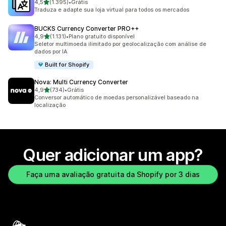
de 5 estrelas
4,5
(1.395)
•
Grátis
1395 avaliações ao todo
Traduza e adapte sua loja virtual para todos os mercados
BUCKS Currency Converter PRO++
de 5 estrelas
4,9
(1.131)
•
Plano gratuito disponível
1131 avaliações ao todo
Seletor multimoeda ilimitado por geolocalização com análise de
dados por IA
Built for Shopify
Nova: Multi Currency Converter
de 5 estrelas
4,9
(734)
•
Grátis
734 avaliações ao todo
Conversor automático de moedas personalizável baseado na
localização
Quer adicionar um app?
Faça uma avaliação gratuita da Shopify por 3 dias