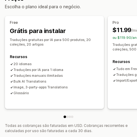
Escolha o plano ideal para o negócio.
Tradução de idioma
Tradução automática
Free
Pro
Sincronização automática de tradução
$11.99
Grátis para instalar
/m
Tradução em massa
Tradução de imagem
ou $119.90/an
Traduções gratuitas por IA para 500 produtos, 20
Tradução manual
Tradução de metacampos
coleções, 20 artigos
Traduções grat
coleções, 500 
Tradução de Otimização de mecanismos de pesquisa
(SEO, na sigla em inglês)
Recursos
Recursos
Tradução de URL
Gerenciamento de glossário
20 idiomas
Tudo em Fre
Traduções por IA para 1 idioma
Redirecionamento automático
Alternador de idioma
Traduções gr
Traduções manuais ilimitadas
Design do alternador
Import/Expor
Bulk AI Translations
Image, 3-party-apps Translations
Glossário
Todas as cobranças são faturadas em USD. Cobranças recorrentes e
calculadas por uso são faturadas a cada 30 dias.