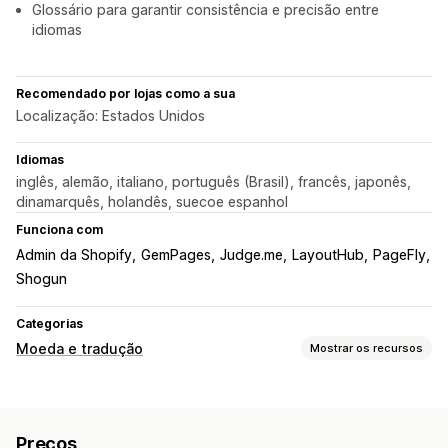
Glossário para garantir consistência e precisão entre
idiomas
Recomendado por lojas como a sua
Localização: Estados Unidos
Idiomas
inglês, alemão, italiano, português (Brasil), francês, japonês,
dinamarquês, holandês, suecoe espanhol
Funciona com
Admin da Shopify
GemPages
Judge.me
LayoutHub
PageFly
Shogun
Categorias
Moeda e tradução
Mostrar os recursos
Conversão de moeda
Checkout na moeda local
Em várias moedas
Preços
Design do alternador
Exibição de preço