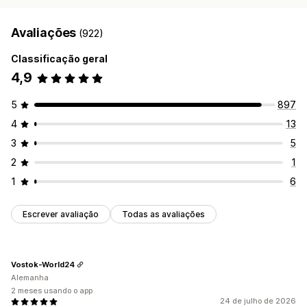
Avaliações
(922)
Classificação geral
4,9
5
897
4
13
3
5
2
1
1
6
Escrever avaliação
Todas as avaliações
Vostok-World24
Alemanha
2 meses usando o app
24 de julho de 2026