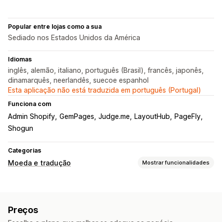
Popular entre lojas como a sua
Sediado nos Estados Unidos da América
Idiomas
inglês, alemão, italiano, português (Brasil), francês, japonês,
dinamarquês, neerlandês, suecoe espanhol
Esta aplicação não está traduzida em português (Portugal)
Funciona com
Admin Shopify
GemPages
Judge.me
LayoutHub
PageFly
Shogun
Categorias
Moeda e tradução
Mostrar funcionalidades
Conversão de moeda
Finalização da compra na moeda local
Várias moedas
Preços
Design do comutador
Apresentação de preços