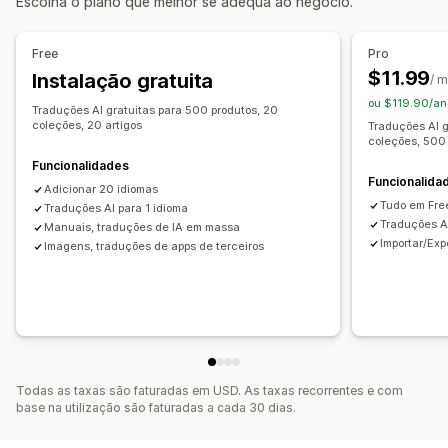
Escolha o plano que melhor se adequa ao negócio.
Tradução de idiomas
Tradução automática
Free
Pro
Traduções de sincronização automática
Tradução em lote
$11.99
Instalação gratuita
/ 
Tradução de imagens
Tradução manual
ou $119.90/an
Traduções AI gratuitas para 500 produtos, 20
Tradução de metacampos
Tradução de SEO
coleções, 20 artigos
Traduções AI g
coleções, 500 
Tradução de URL
Gestão de glossários
Funcionalidades
Redirecionamento automático
Comutador de idiomas
Funcionalida
Adicionar 20 idiomas
Design do comutador
Tudo em Fre
Traduções AI para 1 idioma
Traduções AI
Manuais, traduções de IA em massa
Importar/Exp
Imagens, traduções de apps de terceiros
Todas as taxas são faturadas em USD. As taxas recorrentes e com
base na utilização são faturadas a cada 30 dias.