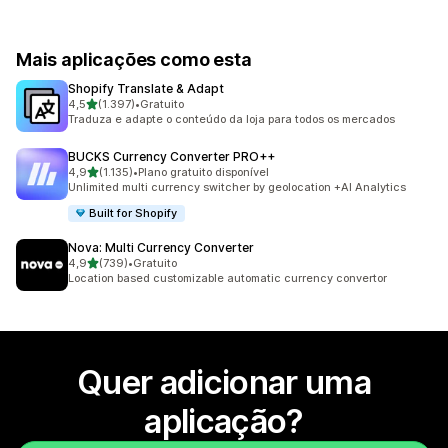
Mais aplicações como esta
Shopify Translate & Adapt
de 5 estrelas
4,5
(1.397)
•
Gratuito
1397 total de avaliações
Traduza e adapte o conteúdo da loja para todos os mercados
BUCKS Currency Converter PRO++
de 5 estrelas
4,9
(1.135)
•
Plano gratuito disponível
1135 total de avaliações
Unlimited multi currency switcher by geolocation +AI Analytics
Built for Shopify
Nova: Multi Currency Converter
de 5 estrelas
4,9
(739)
•
Gratuito
739 total de avaliações
Location based customizable automatic currency convertor
Quer adicionar uma
aplicação?