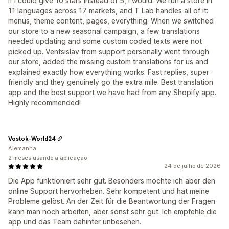
If I could give 10 stars instead of 5, I would. We run a store in
11 languages across 17 markets, and T Lab handles all of it:
menus, theme content, pages, everything. When we switched
our store to a new seasonal campaign, a few translations
needed updating and some custom coded texts were not
picked up. Ventsislav from support personally went through
our store, added the missing custom translations for us and
explained exactly how everything works. Fast replies, super
friendly and they genuinely go the extra mile. Best translation
app and the best support we have had from any Shopify app.
Highly recommended!
Vostok-World24
Alemanha
2 meses usando a aplicação
24 de julho de 2026
Die App funktioniert sehr gut. Besonders möchte ich aber den
online Support hervorheben. Sehr kompetent und hat meine
Probleme gelöst. An der Zeit für die Beantwortung der Fragen
kann man noch arbeiten, aber sonst sehr gut. Ich empfehle die
app und das Team dahinter unbesehen.