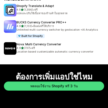
Shopify Translate & Adapt
เต็ม 5 ดาว
4.5
(1,396)
•
ฟรี
ทั้งหมด 1396 รีวิว
แปลและปรับใช้เนื้อหาของร้านค้าในทุกตลาด
BUCKS Currency Converter PRO++
เต็ม 5 ดาว
4.9
(1,133)
•
มีแผนฟรีให้บริการ
ทั้งหมด 1133 รีวิว
Unlimited multi currency switcher by geolocation +AI Analytics
Built for Shopify
Nova: Multi Currency Converter
เต็ม 5 ดาว
4.9
(737)
•
ฟรี
ทั้งหมด 737 รีวิว
Location based customizable automatic currency convertor
ต้องการเพิ่มแอปใช่ไหม
ทดลองใช้งาน Shopify ฟรี 3 วัน