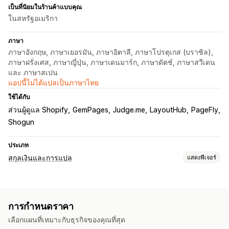
เป็นที่นิยมในร้านค้าแบบคุณ
ในสหรัฐอเมริกา
ภาษา
ภาษาอังกฤษ, ภาษาเยอรมัน, ภาษาอิตาลี, ภาษาโปรตุเกส (บราซิล),
ภาษาฝรั่งเศส, ภาษาญี่ปุ่น, ภาษาเดนมาร์ก, ภาษาดัตช์, ภาษาสวีเดน
และ ภาษาสเปน
แอปนี้ไม่ได้แปลเป็นภาษาไทย
ใช้ได้กับ
ส่วนผู้ดูแล Shopify
GemPages
Judge.me
LayoutHub
PageFly
Shogun
ประเภท
สกุลเงินและการแปล
แสดงฟีเจอร์
การแปลงสกุลเงิน
การชำระเงินด้วยสกุลเงินท้องถิ่น
หลายสกุลเงิน
การกำหนดราคา
การออกแบบตัวสวิตช์
การแสดงราคา
เลือกแผนที่เหมาะกับธุรกิจของคุณที่สุด
การแปลภาษา