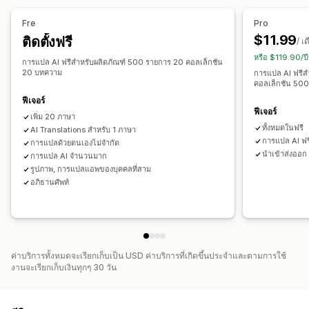
การแปลด้วยระบบคอมพิวเตอร์
การแปลแบบซิงค์อัตโนมัติ
Fre
Pro
การแปลหลายรายการ
การแปลรูปภาพ
การแปลด้วยตนเอง
$11.99
ติดตั้งฟรี
/ เ
การแปลเมตาฟิลด์
การแปล SEO
การแปล URL
หรือ $119.90/ป
การแปล AI ฟรีสำหรับผลิตภัณฑ์ 500 รายการ 20 คอลเล็กชัน
การจัดการอภิธานศัพท์
เปลี่ยนเส้นทางอัตโนมัติ
ตัวสลับภาษา
20 บทความ
การแปล AI ฟรีส
คอลเล็กชัน 50
การออกแบบตัวสวิตช์
ฟีเจอร์
ฟีเจอร์
เพิ่ม 20 ภาษา
ทั้งหมดในฟรี
AI Translations สำหรับ 1 ภาษา
การแปล AI ฟร
การแปลด้วยตนเองไม่จำกัด
นำเข้าส่งออก
การแปล AI จำนวนมาก
รูปภาพ, การแปลแอพของบุคคลที่สาม
อภิธานศัพท์
ค่าบริการทั้งหมดจะเรียกเก็บเป็น USD ค่าบริการที่เกิดขึ้นประจำและตามการใช้
งานจะเรียกเก็บเงินทุกๆ 30 วัน