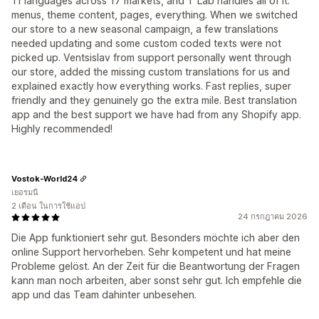
11 languages across 17 markets, and T Lab handles all of it:
menus, theme content, pages, everything. When we switched
our store to a new seasonal campaign, a few translations
needed updating and some custom coded texts were not
picked up. Ventsislav from support personally went through
our store, added the missing custom translations for us and
explained exactly how everything works. Fast replies, super
friendly and they genuinely go the extra mile. Best translation
app and the best support we have had from any Shopify app.
Highly recommended!
Vostok-World24
เยอรมนี
2 เดือน ในการใช้แอป
24 กรกฎาคม 2026
Die App funktioniert sehr gut. Besonders möchte ich aber den
online Support hervorheben. Sehr kompetent und hat meine
Probleme gelöst. An der Zeit für die Beantwortung der Fragen
kann man noch arbeiten, aber sonst sehr gut. Ich empfehle die
app und das Team dahinter unbesehen.