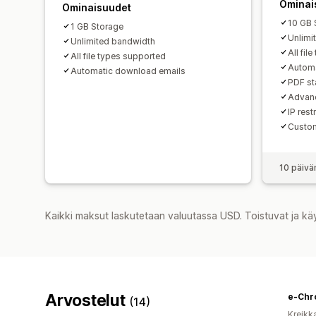
Ominai
Ominaisuudet
10 GB 
1 GB Storage
Unlimi
Unlimited bandwidth
All fil
All file types supported
Automa
Automatic download emails
PDF s
Advanc
IP rest
Custom
10 päivä
Kaikki maksut laskutetaan valuutassa USD. Toistuvat ja kä
Arvostelut
e-Chr
(14)
Kreikk