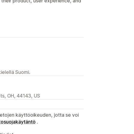
 their product, user experience, and
ielellä Suomi.
hts, OH, 44143, US
etojen käyttöoikeuden, jotta se voi
tosuojakäytäntö
.