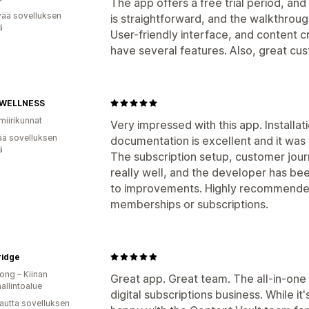
The app offers a free trial period, and 
vää sovelluksen
is straightforward, and the walkthrough
ä
User-friendly interface, and content
have several features. Also, great cu
 WELLNESS
miirikunnat
Very impressed with this app. Installat
ää sovelluksen
documentation is excellent and it was
ä
The subscription setup, customer jou
really well, and the developer has b
to improvements. Highly recommended 
memberships or subscriptions.
ridge
ng – Kiinan
Great app. Great team. The all-in-one 
hallintoalue
digital subscriptions business. While it'
autta sovelluksen