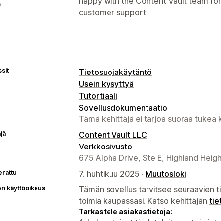
happy with the Content Vault team for
ä
customer support.
sit
Tietosuojakäytäntö
Usein kysyttyä
Tutortiaali
Sovellusdokumentaatio
Tämä kehittäjä ei tarjoa suoraa tukea k
äjä
Content Vault LLC
Verkkosivusto
675 Alpha Drive, Ste E, Highland Heig
erattu
7. huhtikuu 2025 ·
Muutosloki
en käyttöoikeus
Tämän sovellus tarvitsee seuraavien ti
toimia kaupassasi. Katso kehittäjän
tie
Tarkastele asiakastietoja: