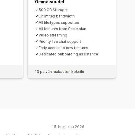
Ominaisuudet
500 GB Storage
Unlimited bandwidth
All file types supported
All features from Scale plan
Video streaming
Priority live chat support
Early access to new features
Dedicated onboarding assistance
10 päivän maksuton kokeilu
15. heinäkuu 2026