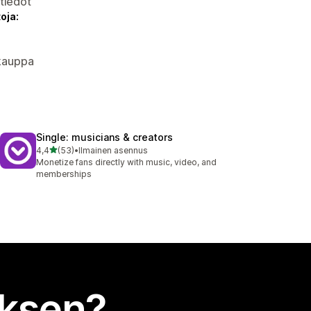
atiedot
oja:
okauppa
Single: musicians & creators
/ 5 tähteä
4,4
(53)
•
Ilmainen asennus
53 arvostelua yhteensä
Monetize fans directly with music, video, and
memberships
uksen?