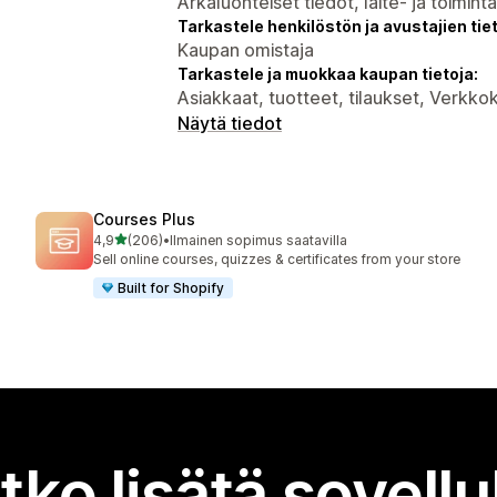
Arkaluonteiset tiedot, laite- ja toimint
Tarkastele henkilöstön ja avustajien tiet
Kaupan omistaja
Tarkastele ja muokkaa kaupan tietoja:
Asiakkaat, tuotteet, tilaukset, Verkk
Näytä tiedot
Courses Plus
/ 5 tähteä
4,9
(206)
•
Ilmainen sopimus saatavilla
206 arvostelua yhteensä
Sell online courses, quizzes & certificates from your store
Built for Shopify
tko lisätä sovell