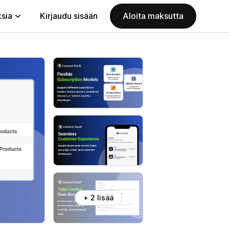
ksia
Kirjaudu sisään
Aloita maksutta
+ 2 lisää