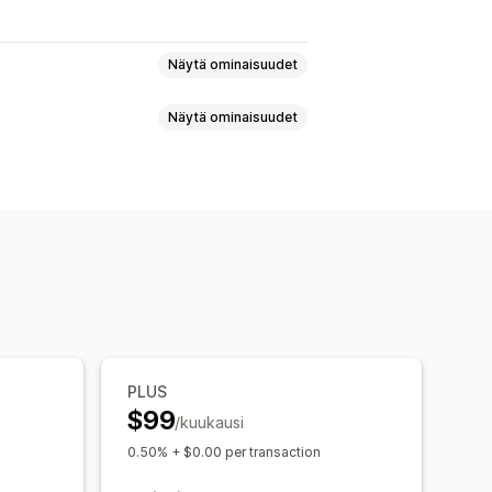
Näytä ominaisuudet
Näytä ominaisuudet
stilaukset
Jäsenyydet
otilaukset
at
Pelit
PDF-tiedostot
Ohjelmistot
ä
Kiinteä hinnoittelu
nnoittelu
taus (siirto)
Mukautetut lataussivut
attomat lataukset
Analytiikka
ut linkit
Amazon S3 -tallennustila
PLUS
$99
/kuukausi
at
Tiedoston isännöinti
0.50% + $0.00 per transaction