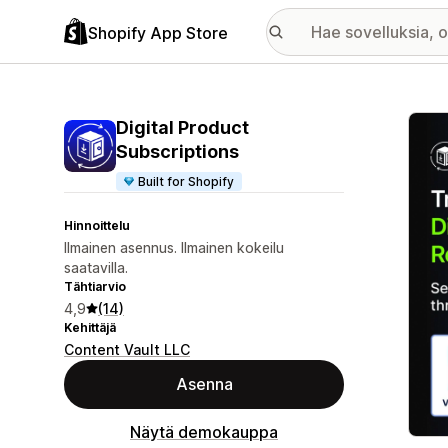
Shopify App Store
Esitt
Digital Product
Subscriptions
Built for Shopify
Hinnoittelu
Ilmainen asennus. Ilmainen kokeilu
saatavilla.
Tähtiarvio
4,9
(14)
Kehittäjä
Content Vault LLC
Asenna
Näytä demokauppa