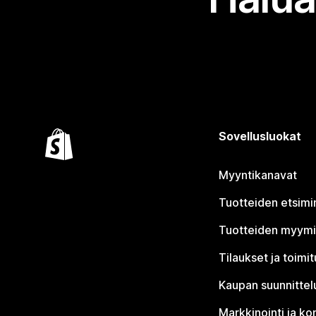
Sovellusluokat
Myyntikanavat
Tuotteiden etsimi
Tuotteiden myym
Tilaukset ja toimi
Kaupan suunnittel
Markkinointi ja ko