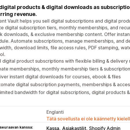
 digital products & digital downloads as subscript
rring revenue.
nt Vault helps you sell digital subscriptions and digital produ
e digital subscription tiers, monthly memberships, and recur
 downloads, & exclusive membership content. Offer instant
ule. Automate subscriptions, manage memberships, and deli
idth, download limits, file access rules, PDF stamping, wa
ol.
l digital product subscriptions with flexible billing & delivery 
ate memberships, monthly membership tiers & subscriptions
iver instant digital downloads for courses, ebook & files
omate digital subscription payments, memberships & acces
imited bandwidth for digital subscriptions, digital product
Englanti
Tätä sovellusta ei ole käännetty kiele
 seuraavan kanssa:
Kassa
Asiakastilit
Shopify Admin