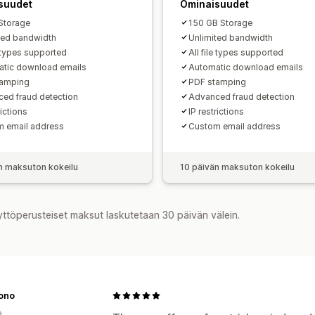
suudet
Ominaisuudet
Storage
150 GB Storage
ted bandwidth
Unlimited bandwidth
e types supported
All file types supported
tic download emails
Automatic download emails
tamping
PDF stamping
ed fraud detection
Advanced fraud detection
rictions
IP restrictions
 email address
Custom email address
n maksuton kokeilu
10 päivän maksuton kokeilu
yttöperusteiset maksut laskutetaan 30 päivän välein.
ono
a