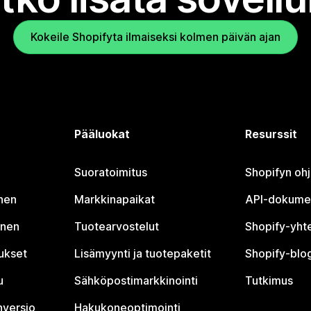
Kokeile Shopifyta ilmaiseksi kolmen päivän ajan
Pääluokat
Resurssit
Suoratoimitus
Shopifyn oh
nen
Markkinapaikat
API-dokume
inen
Tuotearvostelut
Shopify-yht
tukset
Lisämyynti ja tuotepaketit
Shopify-blog
u
Sähköpostimarkkinointi
Tutkimus
nversio
Hakukoneoptimointi