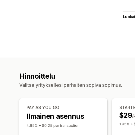
Luoka
Hinnoittelu
Valitse yrityksellesi parhaiten sopiva sopimus.
PAY AS YOU GO
START
$29
Ilmainen asennus
/
1.95% + 
4.95% + $0.25 per transaction