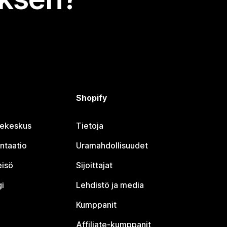
Shopify
jekeskus
Tietoja
ntaatio
Uramahdollisuudet
eisö
Sijoittajat
i
Lehdistö ja media
Kumppanit
Affiliate-kumppanit