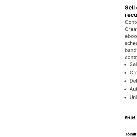
Sell
recu
Conte
Creat
ebook
sched
bandw
contr
Sel
Cre
Del
Aut
Unl
Kielet
Toimii