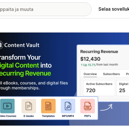
Selaa sovellu
elykuvagalleria