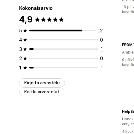
19 päi
Kokonaisarvio
käyttö
4,9
5
12
4
0
FRDM
3
1
Arabie
2
0
9 päiv
käyttö
1
1
Kirjoita arvostelu
Kaikki arvostelut
HelpB
Hongko
erityis
4 kuuk