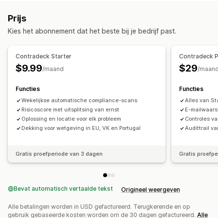
Prijs
Kies het abonnement dat het beste bij je bedrijf past.
Contradeck Starter
Contradeck 
$9.99
$29
/maand
/maan
Functies
Functies
Wekelijkse automatische compliance-scans
Alles van St
Risicoscore met uitsplitsing van ernst
E-mailwaars
Oplossing en locatie voor elk probleem
Controles va
Dekking voor wetgeving in EU, VK en Portugal
Audittrail 
Gratis proefperiode van 3 dagen
Gratis proefp
Bevat automatisch vertaalde tekst
Origineel weergeven
Alle betalingen worden in USD gefactureerd. Terugkerende en op
gebruik gebaseerde kosten worden om de 30 dagen gefactureerd.
Alle