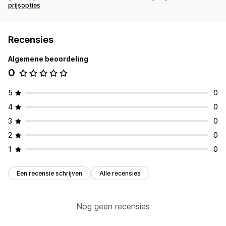
prijsopties
Recensies
Algemene beoordeling
0
5
0
4
0
3
0
2
0
1
0
Een recensie schrijven
Alle recensies
Nog geen recensies