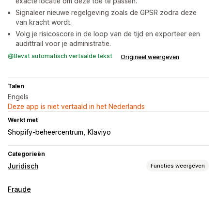
exacte locatie om deze toe te passen.
Signaleer nieuwe regelgeving zoals de GPSR zodra deze
van kracht wordt.
Volg je risicoscore in de loop van de tijd en exporteer een
audittrail voor je administratie.
Bevat automatisch vertaalde tekst
Origineel weergeven
Talen
Engels
Deze app is niet vertaald in het Nederlands
Werkt met
Shopify-beheercentrum
Klaviyo
Categorieën
Juridisch
Functies weergeven
Compliance
Fraude
Nalevingsrapporten