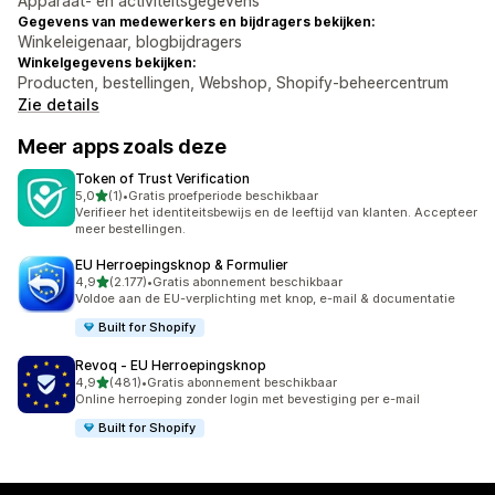
Apparaat- en activiteitsgegevens
Gegevens van medewerkers en bijdragers bekijken:
Winkeleigenaar, blogbijdragers
Winkelgegevens bekijken:
Producten, bestellingen, Webshop, Shopify-beheercentrum
Zie details
Meer apps zoals deze
Token of Trust Verification
van 5 sterren
5,0
(1)
•
Gratis proefperiode beschikbaar
1 recensies in totaal
Verifieer het identiteitsbewijs en de leeftijd van klanten. Accepteer
meer bestellingen.
EU Herroepingsknop & Formulier
van 5 sterren
4,9
(2.177)
•
Gratis abonnement beschikbaar
2177 recensies in totaal
Voldoe aan de EU-verplichting met knop, e-mail & documentatie
Built for Shopify
Revoq ‑ EU Herroepingsknop
van 5 sterren
4,9
(481)
•
Gratis abonnement beschikbaar
481 recensies in totaal
Online herroeping zonder login met bevestiging per e-mail
Built for Shopify