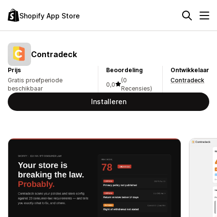
Shopify App Store
Contradeck
Prijs
Beoordeling
Ontwikkelaar
Gratis proefperiode
(0
Contradeck
0,0
beschikbaar
Recensies)
Installeren