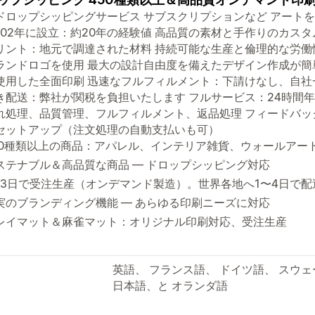
ドロップシッピングサービス サブスクリプションなど アートを
2002年に設立：約20年の経験値 高品質の素材と手作りのカス
リント：地元で調達された材料 持続可能な生産と倫理的な労働
ランドロゴを使用 最大の設計自由度を備えたデザイン作成が簡
使用した全面印刷 迅速なフルフィルメント：下請けなし、自社
き配送：弊社が関税を負担いたします フルサービス：24時間
れ処理、品質管理、フルフィルメント、返品処理 フィードバッ
セットアップ（注文処理の自動支払いも可）
70種類以上の商品：アパレル、インテリア雑貨、ウォールアー
ステナブル＆高品質な商品 — ドロップシッピング対応
〜3日で受注生産（オンデマンド製造）。世界各地へ1〜4日で配
実のブランディング機能 — あらゆる印刷ニーズに対応
レイマット＆麻雀マット：オリジナル印刷対応、受注生産
英語、 フランス語、 ドイツ語、 スウ
日本語、と オランダ語