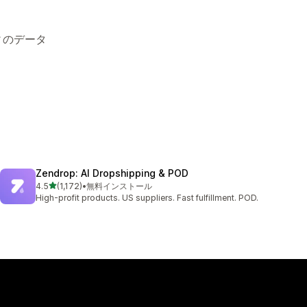
ィのデータ
Zendrop: AI Dropshipping & POD
5つ星中
4.5
(1,172)
•
無料インストール
合計レビュー数：1172件
High-profit products. US suppliers. Fast fulfillment. POD.