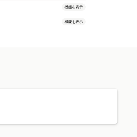
機能を表示
機能を表示
芸品
アート・クラフト
スポーツ用品
ジ
デザインツール
ライズ
パレル
帽子
靴
グラス・カップ
エリー
ペット用品
ウォールアート
ーバルフルフィルメント
注文追跡