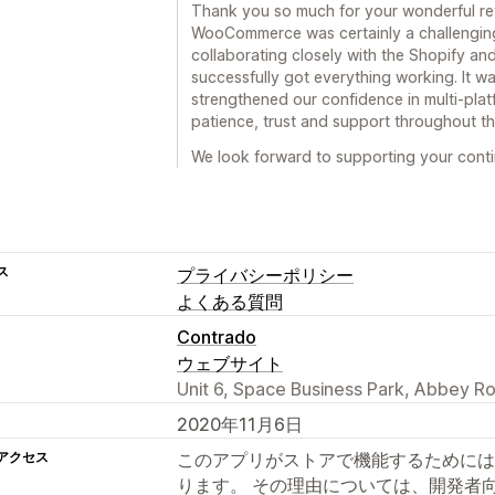
Thank you so much for your wonderful re
WooCommerce was certainly a challenging
collaborating closely with the Shopify 
successfully got everything working. It w
strengthened our confidence in multi-plat
patience, trust and support throughout th
We look forward to supporting your cont
ス
プライバシーポリシー
よくある質問
Contrado
ウェブサイト
Unit 6, Space Business Park, Abbey 
2020年11月6日
アクセス
このアプリがストアで機能するためには
ります。 その理由については、開発者