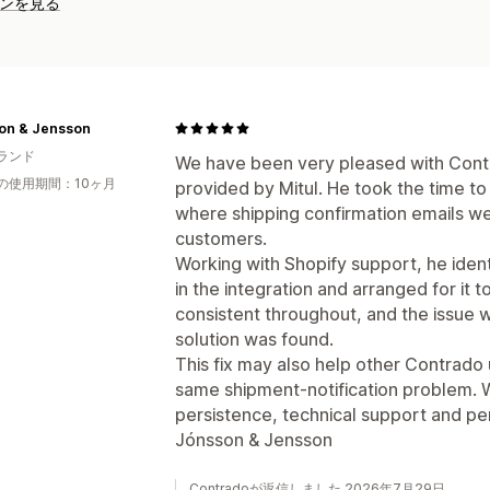
ンを見る
on & Jensson
ランド
We have been very pleased with Contra
の使用期間：10ヶ月
provided by Mitul. He took the time to 
where shipping confirmation emails we
customers.
Working with Shopify support, he ident
in the integration and arranged for it
consistent throughout, and the issue w
solution was found.
This fix may also help other Contrad
same shipment-notification problem. 
persistence, technical support and pe
Jónsson & Jensson
Contradoが返信しました 2026年7月29日