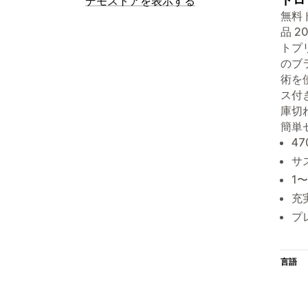
デモストアを表示する
無料
品 
トプ
のブ
術を
ス付
庫切
簡単
4
サ
1
充
プ
言語