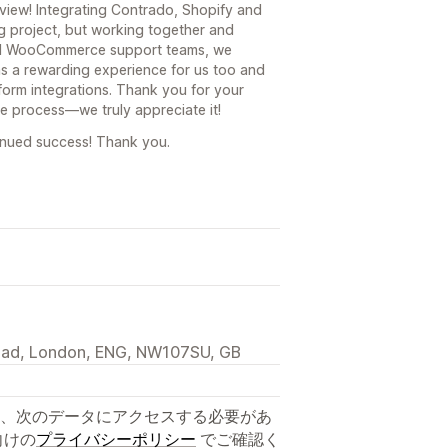
view! Integrating Contrado, Shopify and
 project, but working together and
and WooCommerce support teams, we
as a rewarding experience for us too and
form integrations. Thank you for your
e process—we truly appreciate it!
inued success! Thank you.
Road, London, ENG, NW107SU, GB
、次のデータにアクセスする必要があ
向けの
プライバシーポリシー
でご確認く