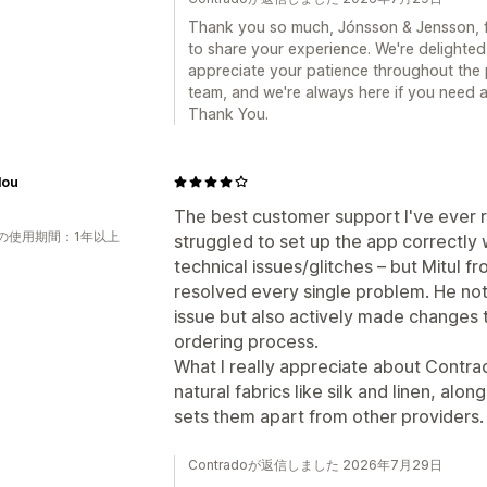
Thank you so much, Jónsson & Jensson, fo
to share your experience. We're delighted
appreciate your patience throughout the 
team, and we're always here if you need an
Thank You.
lou
The best customer support I've ever re
の使用期間：1年以上
struggled to set up the app correctly
technical issues/glitches – but Mitul
resolved every single problem. He not
issue but also actively made changes 
ordering process.
What I really appreciate about Contrado
natural fabrics like silk and linen, alo
sets them apart from other providers.
Contradoが返信しました 2026年7月29日