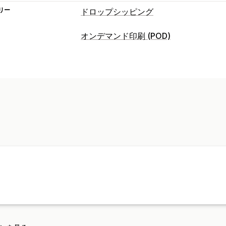
リー
ドロップシッピング
販売可能な商品
オンデマンド印刷 (POD)
衣料品・アクセサリー
インテリア・園
商品のカスタマイズ
ペット用品
プライベートラベル
カスタムパッケー
調達ロケーション
モックアップジェネレーター
パーソナ
イギリス
商品
全面プリント
バッグ
ブランケット
ア
ホリデーギフト
インテリア雑貨
ジュ
エコフレンドリー
配送オプション
一括配送
カスタム配送
エコ配送
グロ