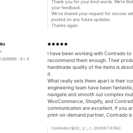
Thank you for your kind words. We're thri
your feedback.
We've shared your request for viscose wi
posted on any future updates.
Thanks again.
 Biz
ス
I have been working with Contrado to
の使用期間：8ヶ月
recommend them enough. Their produc
handmade quality of the items is abs
it.
What really sets them apart is their c
engineering team have been fantastic
navigate and smooth out complex mult
WooCommerce, Shopify, and Contrado.
communication are excellent. If you are
print-on-demand partner, Contrado is d
Contradoが返信しました 2026年7月29日