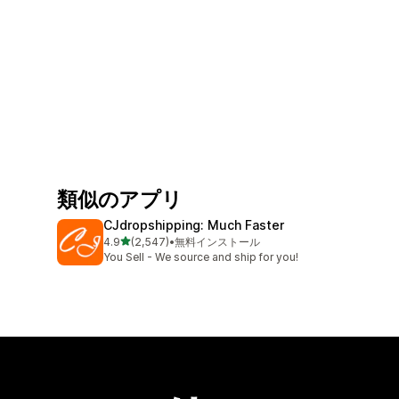
類似のアプリ
CJdropshipping: Much Faster
5つ星中
4.9
(2,547)
•
無料インストール
合計レビュー数：2547件
You Sell - We source and ship for you!