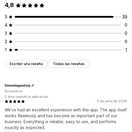
4,8
5
39
4
0
3
0
2
0
1
1
Escribir una reseña
Todas las reseñas
Dinvintageshop
Dinamarca
5 días usando la aplicación
2 de junio de 2026
We've had an excellent experience with this app. The app itself
works flawlessly and has become an important part of our
business. Everything is reliable, easy to use, and performs
exactly as expected.