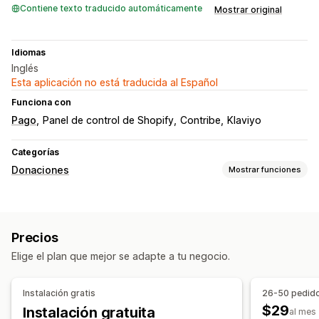
Contiene texto traducido automáticamente
Mostrar original
Idiomas
Inglés
Esta aplicación no está traducida al Español
Funciona con
Pago
Panel de control de Shopify
Contribe
Klaviyo
Categorías
Donaciones
Mostrar funciones
Tipo de organización benéfica
Impacto social
Medioambiental
Precios
Gestión de donaciones
Elige el plan que mejor se adapte a tu negocio.
Objetivos de donación
Informes y estadísticas
Paneles de control
Informes
Instalación gratis
26-50 pedid
$29
Instalación gratuita
Personalización
al mes