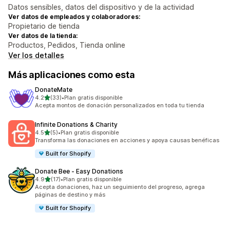
Datos sensibles, datos del dispositivo y de la actividad
Ver datos de empleados y colaboradores:
Propietario de tienda
Ver datos de la tienda:
Productos, Pedidos, Tienda online
Ver los detalles
Más aplicaciones como esta
DonateMate
de 5 estrellas
4.2
(33)
•
Plan gratis disponible
33 reseñas en total
Acepta montos de donación personalizados en toda tu tienda
Infinite Donations & Charity
de 5 estrellas
4.5
(5)
•
Plan gratis disponible
5 reseñas en total
Transforma las donaciones en acciones y apoya causas benéficas
Built for Shopify
Donate Bee ‑ Easy Donations
de 5 estrellas
4.9
(17)
•
Plan gratis disponible
17 reseñas en total
Acepta donaciones, haz un seguimiento del progreso, agrega
páginas de destino y más
Built for Shopify