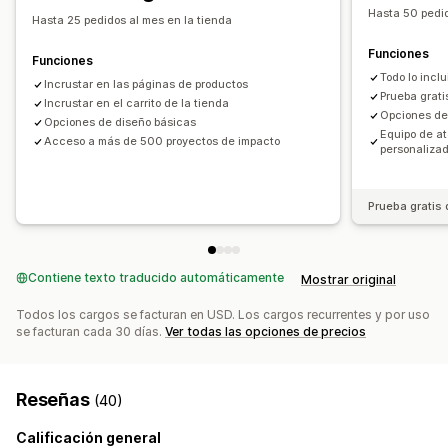
Hasta 50 pedid
Páginas de destino
Emblemas
Widget de donación
Hasta 25 pedidos al mes en la tienda
Notificaciones de correo electrónico
Funciones
Funciones
Todo lo incl
Incrustar en las páginas de productos
Prueba grati
Incrustar en el carrito de la tienda
Opciones de
Opciones de diseño básicas
Equipo de at
Acceso a más de 500 proyectos de impacto
personaliza
Prueba gratis 
Contiene texto traducido automáticamente
Mostrar original
Todos los cargos se facturan en USD. Los cargos recurrentes y por uso
se facturan cada 30 días.
Ver todas las opciones de precios
Reseñas
(40)
Calificación general